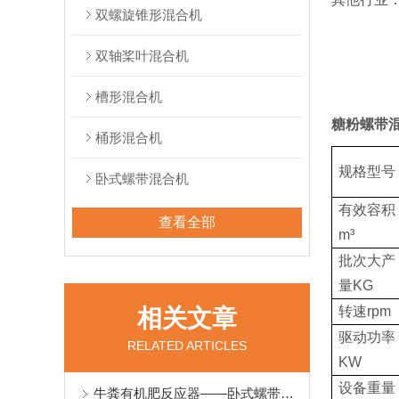
双螺旋锥形混合机
双轴桨叶混合机
槽形混合机
糖粉螺带
桶形混合机
规格型号
卧式螺带混合机
有效容积
查看全部
m³
批次大产
量KG
转速rpm
相关文章
驱动功率
RELATED ARTICLES
KW
设备重量
牛粪有机肥反应器——卧式螺带混合机