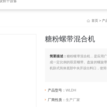
垃圾烘干设备
首页
>
产
糖粉螺带混合机
简要描述：
糖粉螺带混合机，是应用
成一定比例的双层螺带。盘旋的螺旋
机卧式筒体底部中央开设出料口，使筒
产品型号：
WLDH
厂商性质：
生产厂家