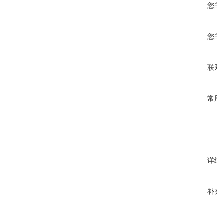
您
您
联
常
详
补