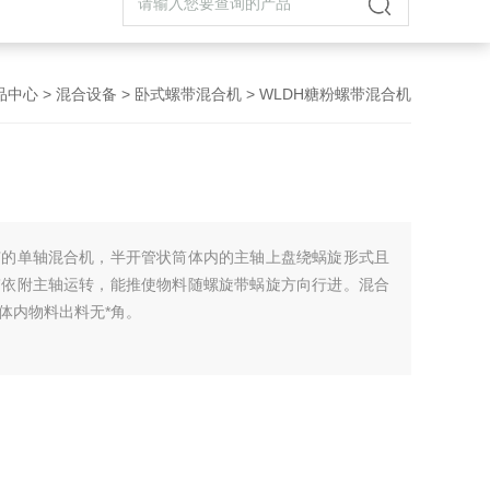
品中心
>
混合设备
>
卧式螺带混合机
> WLDH糖粉螺带混合机
广的单轴混合机，半开管状筒体内的主轴上盘绕蜗旋形式且
带依附主轴运转，能推使物料随螺旋带蜗旋方向行进。混合
体内物料出料无*角。