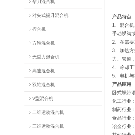
犁刀混合机
对夹式提升混合机
产品特点
1、混合
捏合机
手动蝶阀
2、在需
方锥混合机
3、加热
无重力混合机
力、管道
4、冷却
高速混合机
5、电机
产品应用
双锥混合机
卧式螺带
V型混合机
‌化工行业
‌制药行业
二维运动混合机
‌食品行业
三维运动混合机
‌冶金行业
‌其他行业