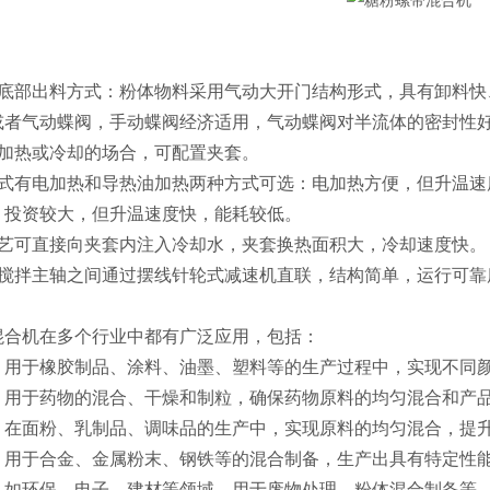
机底部出料方式：粉体物料采用气动大开门结构形式，具有卸料快
或者气动蝶阀，手动蝶阀经济适用，气动蝶阀对半流体的密封性
要加热或冷却的场合，可配置夹套。
方式有电加热和导热油加热两种方式可选：电加热方便，但升温速
，投资较大，但升温速度快，能耗较低。
工艺可直接向夹套内注入冷却水，夹套换热面积大，冷却速度快。
与搅拌主轴之间通过摆线针轮式减速机直联，结构简单，运行可靠
混合机在多个行业中都有广泛应用，包括：
‌：用于橡胶制品、涂料、油墨、塑料等的生产过程中，实现不同颜
‌：用于药物的混合、干燥和制粒，确保药物原料的均匀混合和产品
‌：在面粉、乳制品、调味品的生产中，实现原料的均匀混合，提升
‌：用于合金、金属粉末、钢铁等的混合制备，生产出具有特定性能
‌：如环保、电子、建材等领域，用于废物处理、粉体混合制备等‌