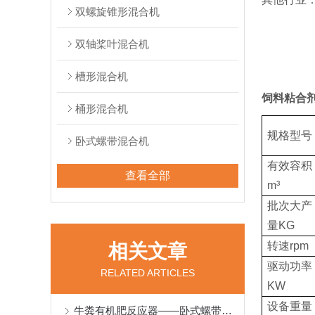
双螺旋锥形混合机
双轴桨叶混合机
槽形混合机
饲料粘合
桶形混合机
规格型号
卧式螺带混合机
有效容积
查看全部
m³
批次大产
量KG
转速rpm
相关文章
驱动功率
RELATED ARTICLES
KW
设备重量
牛粪有机肥反应器——卧式螺带混合机