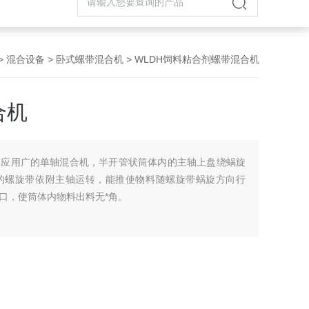
>
混合设备
>
卧式螺带混合机
> WLDH饲料粘合剂螺带混合机
合机
是应用广的单轴混合机，半开管状筒体内的主轴上盘绕蜗旋
的螺旋带依附主轴运转，能推使物料随螺旋带蜗旋方向行
口，使筒体内物料出料无*角。