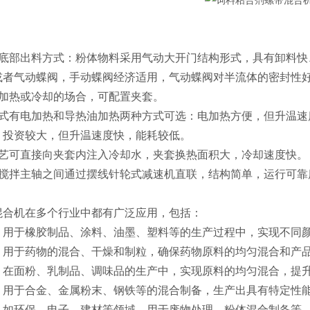
机底部出料方式：粉体物料采用气动大开门结构形式，具有卸料快
或者气动蝶阀，手动蝶阀经济适用，气动蝶阀对半流体的密封性
要加热或冷却的场合，可配置夹套。
方式有电加热和导热油加热两种方式可选：电加热方便，但升温速
，投资较大，但升温速度快，能耗较低。
工艺可直接向夹套内注入冷却水，夹套换热面积大，冷却速度快。
与搅拌主轴之间通过摆线针轮式减速机直联，结构简单，运行可靠
混合机在多个行业中都有广泛应用，包括：
‌：用于橡胶制品、涂料、油墨、塑料等的生产过程中，实现不同颜
‌：用于药物的混合、干燥和制粒，确保药物原料的均匀混合和产品
‌：在面粉、乳制品、调味品的生产中，实现原料的均匀混合，提升
‌：用于合金、金属粉末、钢铁等的混合制备，生产出具有特定性能
‌：如环保、电子、建材等领域，用于废物处理、粉体混合制备等‌