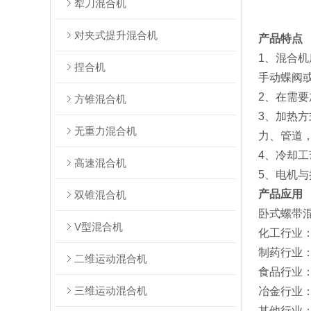
犁刀混合机
对夹式提升混合机
产品特点
1、混合
捏合机
手动蝶阀
2、在需
方锥混合机
3、加热
无重力混合机
力、管道
4、冷却
高速混合机
5、电机
产品应用
双锥混合机
卧式螺带
V型混合机
‌化工行业
‌制药行业
二维运动混合机
‌食品行业
三维运动混合机
‌冶金行业
‌其他行业