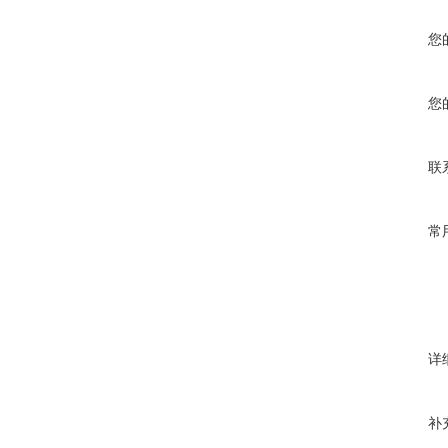
您
您
联
常
详
补