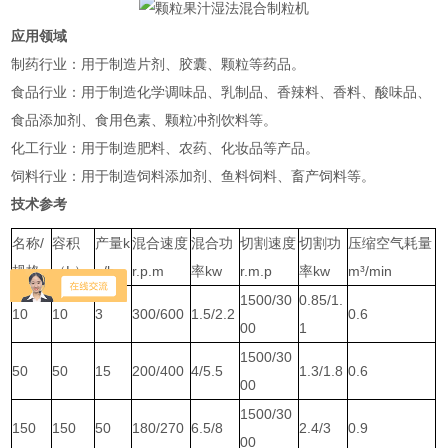
应用领域
‌制药行业‌：用于制造片剂、胶囊、颗粒等药品‌。
‌食品行业‌：用于制造化学调味品、乳制品、香辣料、香料、酸味品、
食品添加剂、食用色素、颗粒冲剂饮料等‌。
‌化工行业‌：用于制造肥料、农药、化妆品等产品‌。
‌饲料行业‌：用于制造饲料添加剂、鱼料饲料、畜产饲料等‌。
技术参考
名称/
容积
产量k
混合速度
混合功
切割速度
切割功
压缩空气耗量
规格
（L）
g/h
r.p.m
率kw
r.m.p
率kw
m³/min
1500/30
0.85/1.
10
10
3
300/600
1.5/2.2
0.6
00
1
1500/30
50
50
15
200/400
4/5.5
1.3/1.8
0.6
00
1500/30
150
150
50
180/270
6.5/8
2.4/3
0.9
00