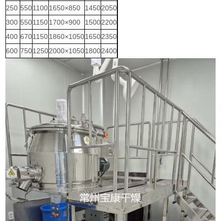
250
550
1100
1650×850
1450
2050
300
550
1150
1700×900
1500
2200
400
670
1150
1860×1050
1650
2350
600
750
1250
2000×1050
1800
2400