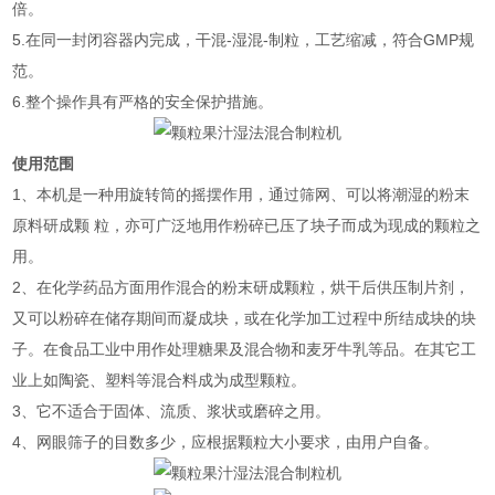
倍。
5.在同一封闭容器内完成，干混-湿混-制粒，工艺缩减，符合GMP规
范。
6.整个操作具有严格的安全保护措施。
使用范围
1、本机是一种用旋转筒的摇摆作用，通过筛网、可以将潮湿的粉末
原料研成颗 粒，亦可广泛地用作粉碎已压了块子而成为现成的颗粒之
用。
2、在化学药品方面用作混合的粉末研成颗粒，烘干后供压制片剂，
又可以粉碎在储存期间而凝成块，或在化学加工过程中所结成块的块
子。在食品工业中用作处理糖果及混合物和麦牙牛乳等品。在其它工
业上如陶瓷、塑料等混合料成为成型颗粒。
3、它不适合于固体、流质、浆状或磨碎之用。
4、网眼筛子的目数多少，应根据颗粒大小要求，由用户自备。