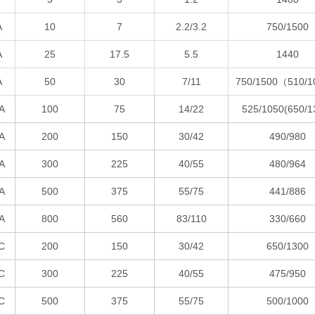
A
10
7
2.2/3.2
750/1500
A
25
17.5
5.5
1440
A
50
30
7/11
750/1500（510/
A
100
75
14/22
525/1050(650/1
A
200
150
30/42
490/980
A
300
225
40/55
480/964
A
500
375
55/75
441/886
A
800
560
83/110
330/660
C
200
150
30/42
650/1300
C
300
225
40/55
475/950
C
500
375
55/75
500/1000