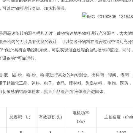
。参与混合的各种原料及结合剂，由上部入料口投入，混合后的物料由混
，可以对物料进行冷却、加热和保温。
转:采用高速旋转的混合桶和刀片，能够快速地将物料进行充分混合，大大
合:混合桶内的刀片具有优良的设计，可以使各种物料在混合过程中得到充
制和**保护:具有自动控制系统，可以实现混合过程的自动控制和监控。同时
了设备的**可靠运行。
固-液、固-粉、粉-粉、粉-液进行高效的均匀混合。出料阀：球阀、蝶阀
用于精细化工品、饲料、电子、食品、硬材料、陶瓷材料 、生物、医药 
剪切敏感的结晶体粉末，批量产品混合,将液体混合进固体。
电机功率
总容积（L）
有效容积 (L)
主轴速度（r/mi
(kw)
5
3
1.2
1400