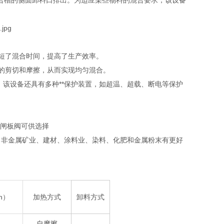
合槽的侧面卸料口排出。为适应某些物料的混合要求，该设备
缩短了混合时间，提高了生产效率。
分的剪切和摩擦，从而实现均匀混合。
，该设备还具有多种**保护装置，如超温、超载、断电等保护
，闸板阀可供选择
、非金属矿业、建材、涂料业、染料、化肥和金属粉末有更好
n）
加热方式
卸料方式
自摩擦