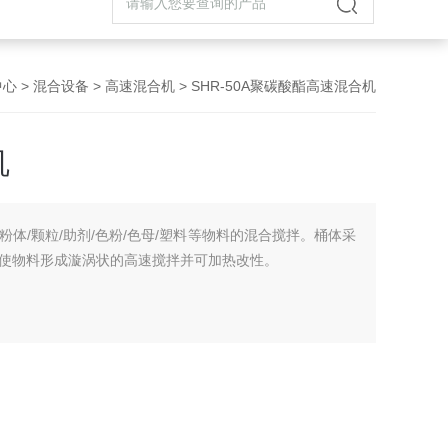
中心
>
混合设备
>
高速混合机
> SHR-50A聚碳酸酯高速混合机
机
体/颗粒/助剂/色粉/色母/塑料等物料的混合搅拌。桶体采
使物料形成漩涡状的高速搅拌并可加热改性。