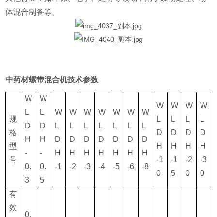
体混合制备等‌。
中药材螺带混合机
技术参数
W
W
W
W
W
W
L
L
W
W
W
W
W
W
W
规
L
L
L
L
D
D
L
L
L
L
L
L
L
格
D
D
D
D
H
H
D
D
D
D
D
D
D
型
H
H
H
H
-
-
H
H
H
H
H
H
H
号
-1
-1
-2
-3
0.
0.
-1
-2
-3
-4
-5
-6
-8
0
5
0
0
3
5
有
效
0.