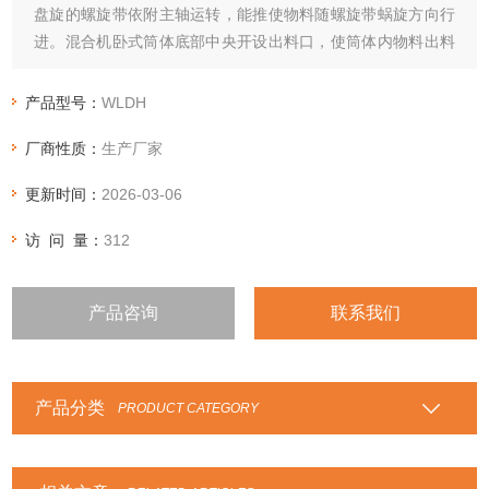
盘旋的螺旋带依附主轴运转，能推使物料随螺旋带蜗旋方向行
进。混合机卧式筒体底部中央开设出料口，使筒体内物料出料
无*角。
产品型号：
WLDH
厂商性质：
生产厂家
更新时间：
2026-03-06
访 问 量：
312
产品咨询
联系我们
产品分类
PRODUCT CATEGORY