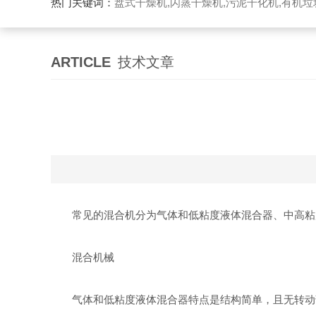
热门关键词：
盘式干燥机,闪蒸干燥机,污泥干化机,有机
ARTICLE
技术文章
常见的混合机分为气体和低粘度液体混合器、中高粘度
混合机械
气体和低粘度液体混合器特点是结构简单，且无转动部