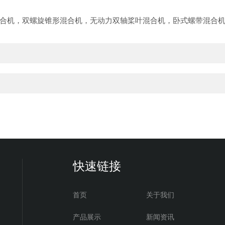
机，双螺旋锥形混合机，无动力双轴桨叶混合机，卧式螺带混合机，
快速链接
首页
关于我们
产品展示
新闻资讯