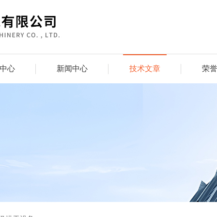
中心
新闻中心
技术文章
荣