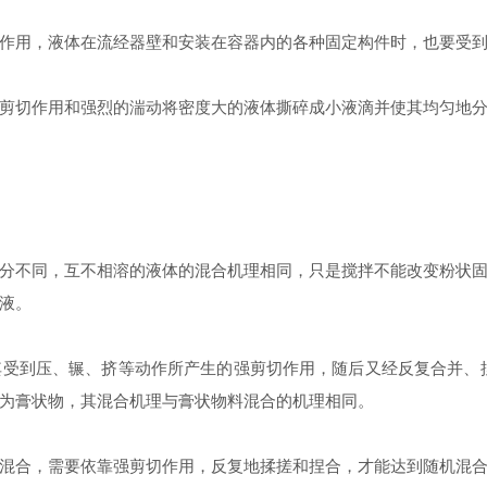
用，液体在流经器壁和安装在容器内的各种固定构件时，也要受到
切作用和强烈的湍动将密度大的液体撕碎成小液滴并使其均匀地分
不同，互不相溶的液体的混合机理相同，只是搅拌不能改变粉状固
液。
到压、辗、挤等动作所产生的强剪切作用，随后又经反复合并、捏合
为膏状物，其混合机理与膏状物料混合的机理相同。
合，需要依靠强剪切作用，反复地揉搓和捏合，才能达到随机混