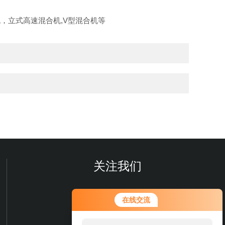
立式高速混合机,V型混合机等
关注我们
在线交流