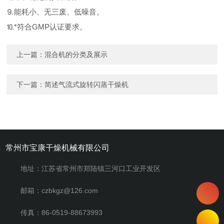
⒐能耗小、无三废、低噪音。
⒑*符合GMP认证要求。
上一篇：
混合机的分类及展示
下一篇：
简述气流式旋转闪蒸干燥机
常州市宝康干燥机械有限公司
地址：江苏省常州市郑陆镇三河口工业开发区
邮箱：czbkgz@126.com
传真：86-0519-88673993