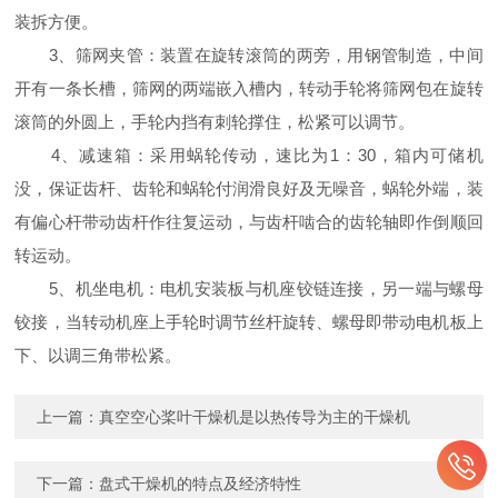
装拆方便。
3、筛网夹管：装置在旋转滚筒的两旁，用钢管制造，中间
开有一条长槽，筛网的两端嵌入槽内，转动手轮将筛网包在旋转
滚筒的外圆上，手轮内挡有刺轮撑住，松紧可以调节。
4、减速箱：采用蜗轮传动，速比为1：30，箱内可储机
没，保证齿杆、齿轮和蜗轮付润滑良好及无噪音，蜗轮外端，装
有偏心杆带动齿杆作往复运动，与齿杆啮合的齿轮轴即作倒顺回
转运动。
5、机坐电机：电机安装板与机座铰链连接，另一端与螺母
铰接，当转动机座上手轮时调节丝杆旋转、螺母即带动电机板上
下、以调三角带松紧。
上一篇：
真空空心桨叶干燥机是以热传导为主的干燥机
下一篇：
盘式干燥机的特点及经济特性