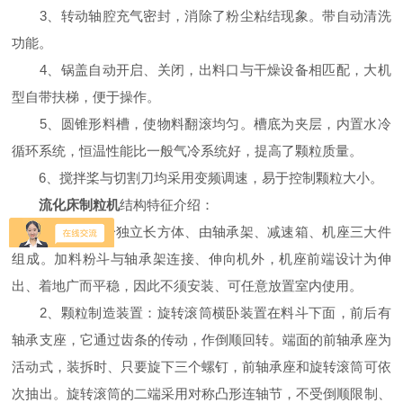
3、转动轴腔充气密封，消除了粉尘粘结现象。带自动清洗
功能。
4、锅盖自动开启、关闭，出料口与干燥设备相匹配，大机
型自带扶梯，便于操作。
5、圆锥形料槽，使物料翻滚均匀。槽底为夹层，内置水冷
循环系统，恒温性能比一般气冷系统好，提高了颗粒质量。
6、搅拌桨与切割刀均采用变频调速，易于控制颗粒大小。
流化床制粒机
结构特征介绍：
1、机身为一独立长方体、由轴承架、减速箱、机座三大件
组成。加料粉斗与轴承架连接、伸向机外，机座前端设计为伸
出、着地广而平稳，因此不须安装、可任意放置室内使用。
2、颗粒制造装置：旋转滚筒横卧装置在料斗下面，前后有
轴承支座，它通过齿条的传动，作倒顺回转。端面的前轴承座为
活动式，装拆时、只要旋下三个螺钉，前轴承座和旋转滚筒可依
次抽出。旋转滚筒的二端采用对称凸形连轴节，不受倒顺限制、