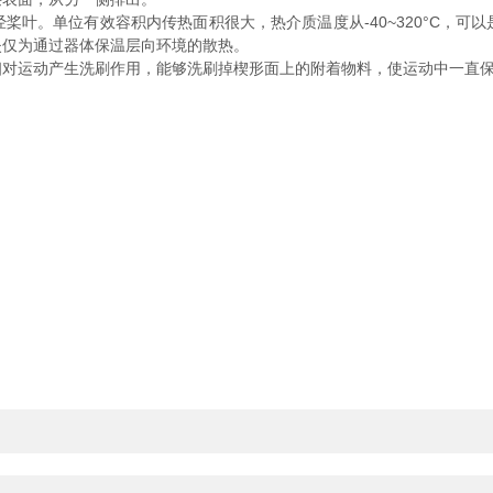
。单位有效容积内传热面积很大，热介质温度从-40~320°C，可
失仅为通过器体保温层向环境的散热。
运动产生洗刷作用，能够洗刷掉楔形面上的附着物料，使运动中一直保