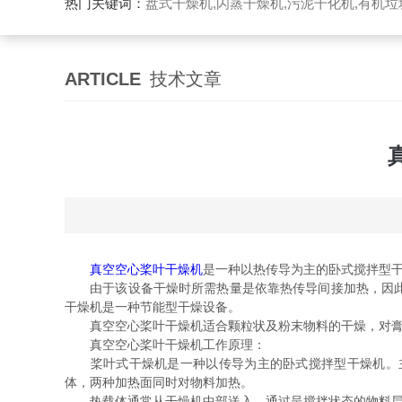
热门关键词：
盘式干燥机,闪蒸干燥机,污泥干化机,有机
ARTICLE
技术文章
真空空心桨叶干燥机
是一种以热传导为主的卧式搅拌型
由于该设备干燥时所需热量是依靠热传导间接加热，因此干
干燥机是一种节能型干燥设备。
真空空心桨叶干燥机适合颗粒状及粉末物料的干燥，对膏
真空空心桨叶干燥机工作原理：
桨叶式干燥机是一种以传导为主的卧式搅拌型干燥机。主
体，两种加热面同时对物料加热。
热载体通常从干燥机中部送入，通过呈搅拌状态的物料层