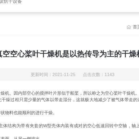
垃圾烘干设备
首
真空空心桨叶干燥机是以热传导为主的干燥
更新时间：2021-11-25 点击次数：1143
干燥机。因内部空心的搅拌叶片形似于船桨，所以称之为空心桨叶干燥机
燥过程只需少量的气体以带走湿分，这就极大地减少了被气体带走的
状物料也能顺利的进行干燥。
体结构为带有夹套的W型壳体内装有成对的空心低速回转中空轴，轴上
表面，从另一侧排出。