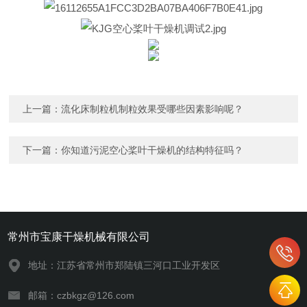
上一篇：
流化床制粒机制粒效果受哪些因素影响呢？
下一篇：
你知道污泥空心桨叶干燥机的结构特征吗？
常州市宝康干燥机械有限公司
地址：江苏省常州市郑陆镇三河口工业开发区
邮箱：czbkgz@126.com