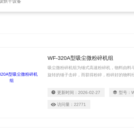
垃圾烘干设备
WF-320A型吸尘微粉碎机组
吸尘微粉碎机组为锤式高速粉碎机，物料由料
旋转的锤子击碎，而获得粉碎，粉碎好的物料
袋，粉尘由吸尘箱经布袋过滤回收。该机按“G
造，生产过程中无粉尘飞扬，且能提高物料的
更新时间：
2026-02-27
型号：
平
访问量：
22771