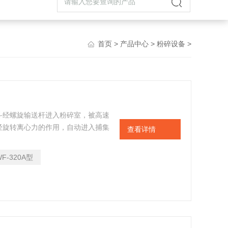
首页
>
产品中心
>
粉碎设备
>
斗经螺旋输送杆进入粉碎室，被高速
经旋转离心力的作用，自动进入捕集
查看详情
MP”标准设计，全部用不锈钢材料制
利用率，降低成本，目前已达先进水
WF-320A型