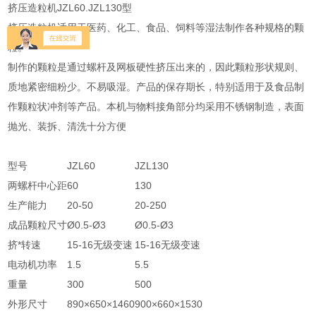
挤压造粒机JZL60.JZL130型
挤压造粒机适用于医药、化工、食品、饲料等湿法制作各种规格的颗
粒。
制作的颗粒是通过螺杆及网板硬性挤压出来的，因此颗粒形状规则、
质地紧密细粉少。不易吸湿。产品的保存期长，特别适用于及食品制
作颗粒状冲剂等产品。本机与物料接角部分均采用不锈钢制造，表面
抛光、装拆、清洗十分方便
型号
JZL60
JZL130
两螺杆中心距
60
130
生产能力
20-50
20-250
成品颗粒尺寸
Ø0.5-Ø3
Ø0.5-Ø3
挤*转速
15-16无级变速
15-16无级变速
电动机功率
1.5
5.5
重量
300
500
外形尺寸
890×650×1460
900×660×1530