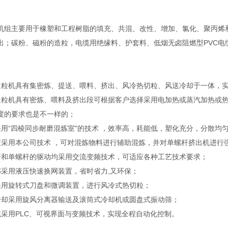
。
机组主要用于橡塑和工程树脂的填充、共混、改性、增加、氯化、聚丙烯
出；碳粉、磁粉的造粒，电缆用绝缘料、护套料、低烟无卤阻燃型PVC电
造粒机具有集密炼、提送、喂料、挤出、风冷热切粒、风送冷却于一体，
造粒机具有密炼、喂料及挤出段可根据客户选择采用电加热或蒸汽加热或
度的要求也是不一样的；
采用“四棱同步耐磨混炼室"的技术 ，效率高，耗能低，塑化充分，分散均
置采用本公司技术 ，可对混炼物料进行辅助混炼，并对单螺杆挤出机进行
杆和单螺杆的驱动均采用交流变频技术，可适应各种工艺技术要求；
部采用液压快速换网装置，省时省力,又环保；
采用旋转式刀盘和微调装置，进行风冷式热切粒；
冷却采用旋风分离器输送及滚筒式冷却机或圆盘式振动筛；
统采用PLC、可视界面与变频技术，实现全程自动化控制。