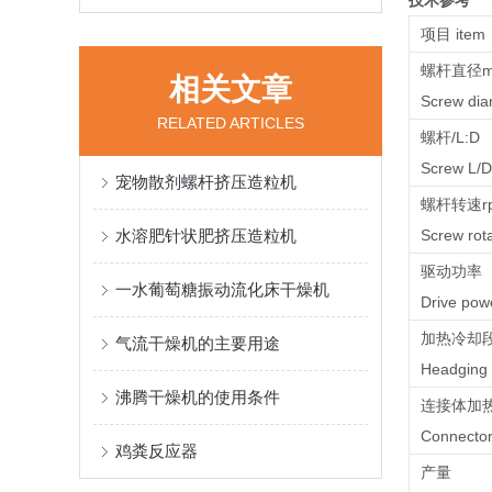
技术参考
项目 item
螺杆直径
相关文章
Screw d
RELATED ARTICLES
螺杆/L:D
Screw L/D
宠物散剂螺杆挤压造粒机
螺杆转速r
水溶肥针状肥挤压造粒机
Screw ro
驱动功率（
一水葡萄糖振动流化床干燥机
Drive po
加热冷却
气流干燥机的主要用途
Headging 
沸腾干燥机的使用条件
连接体加
Connector
鸡粪反应器
产量