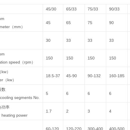
45/30
65/33
75/33
90/33
mm
45
65
75
90
iameter（mm）
30
33
33
33
pm
150
150
150
150
tation speed（rpm）
kw）
18.5-37
45-90
90-132
160-185
wer（kw）
段数
5
6
6
6
cooling segments No.
热功率
1.7
2
3
4
 heating power
60-120
120-220
300-400
400-500