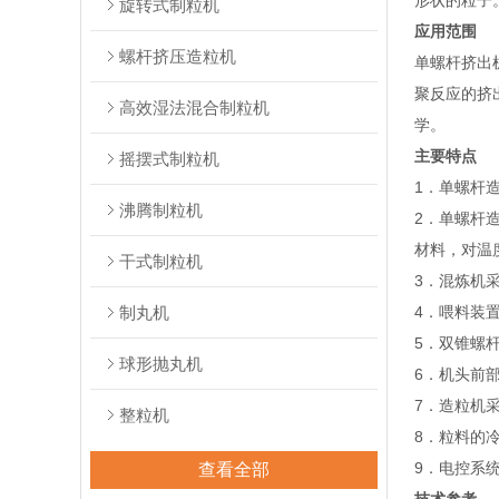
形状的粒子
旋转式制粒机
应用范围
螺杆挤压造粒机
单螺杆挤出
聚反应的挤
高效湿法混合制粒机
学。
主要特点
摇摆式制粒机
1．单螺杆
沸腾制粒机
2．单螺杆
材料，对温
干式制粒机
3．混炼机
制丸机
4．喂料装
5．双锥螺
球形抛丸机
6．机头前
7．造粒机
整粒机
8．粒料的
9．电控系
查看全部