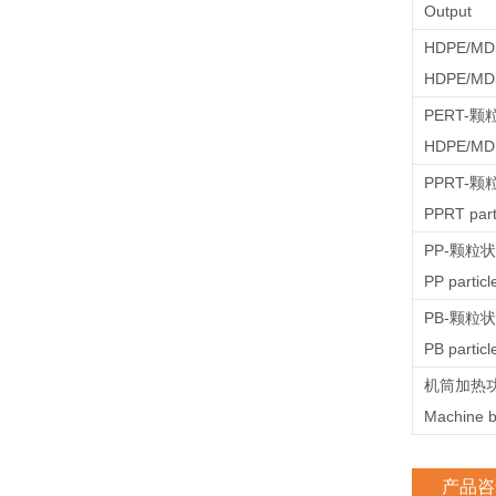
Output
HDPE/M
HDPE/MDP
PERT-颗
HDPE/MDP
PPRT-颗
PPRT part
PP-颗粒
PP particl
PB-颗粒
PB particl
机筒加热
Machine b
产品咨