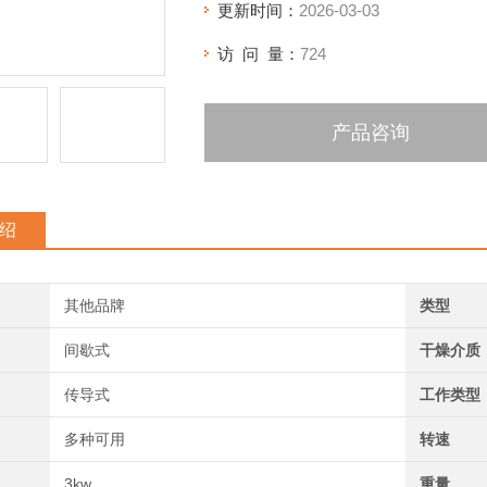
更新时间：
2026-03-03
访 问 量：
724
产品咨询
绍
其他品牌
类型
间歇式
干燥介质
传导式
工作类型
多种可用
转速
3kw
重量