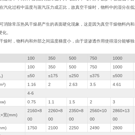
湿分在汽化过程中温度与蒸汽压力成正比，故真空干燥时，物料中的湿分在
干燥可消除常压热风干燥易产生的表面硬化现象，这是因为真空干燥物料内
硬化。
真空干燥时，物料内和外部之间温度梯度小，由于逆渗透作用使得湿分能够
100
350
500
750
1000
100
350
500
750
1000
L)
≤50
≤175
≤250
≤375
≤500
²)
1.16
2
2.63
3.5
4.61
4-6
w)
0.75
1.1
1.5
2
3
2160×8
2260×8
2350×8
2560×10
2860×13
×宽(mm)
00
00
00
00
00
m)
1750
2100
2250
2490
2800