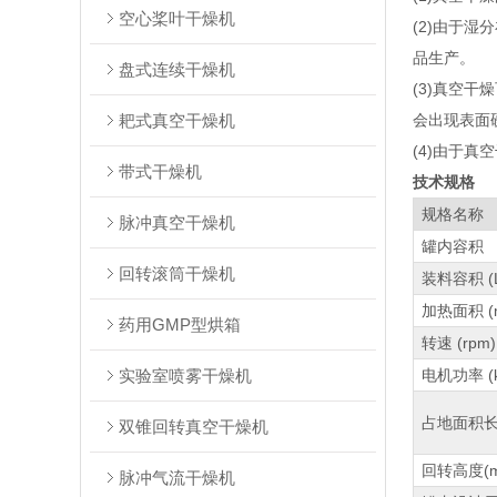
空心桨叶干燥机
(2)由于
品生产。
盘式连续干燥机
(3)真空
耙式真空干燥机
会出现表面
(4)由于
带式干燥机
技术规格
规格名称
脉冲真空干燥机
罐内容积
回转滚筒干燥机
装料容积 (
加热面积 (m
药用GMP型烘箱
转速 (rpm)
实验室喷雾干燥机
电机功率 (k
占地面积长
双锥回转真空干燥机
回转高度(m
脉冲气流干燥机