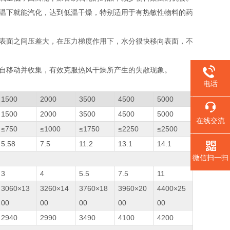
低温下就能汽化，达到低温干燥，特别适用于有热敏性物料的药
和表面之间压差大，在压力梯度作用下，水分很快移向表面，不
独自移动并收集，有效克服热风干燥所产生的失散现象。
电话
1500
2000
3500
4500
5000
1500
2000
3500
4500
5000
在线交流
≤750
≤1000
≤1750
≤2250
≤2500
5.58
7.5
11.2
13.1
14.1
微信扫一扫
3
4
5.5
7.5
11
3060×13
3260×14
3760×18
3960×20
4400×25
00
00
00
00
00
2940
2990
3490
4100
4200