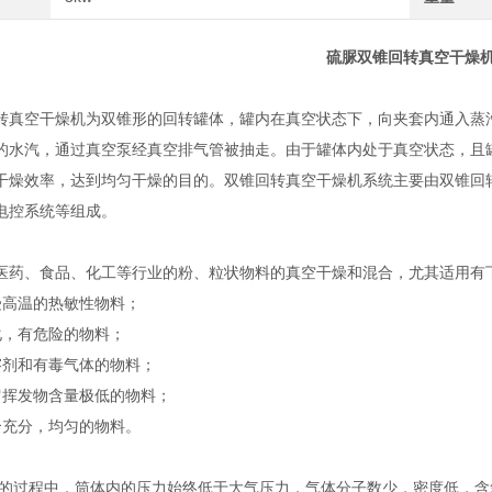
硫脲双锥回转真空干燥
转真空干燥机为双锥形的回转罐体，罐内在真空状态下，向夹套内通入蒸
的水汽，通过真空泵经真空排气管被抽走。由于罐体内处于真空状态，且
干燥效率，达到均匀干燥的目的。双锥回转真空干燥机系统主要由双锥回
电控系统等组成。
医药、食品、化工等行业的粉、粒状物料的真空干燥和混合，尤其适用有
受高温的热敏性物料；
化，有危险的物料；
溶剂和有毒气体的物料；
留挥发物含量极低的物料；
合充分，均匀的物料。
干燥的过程中，筒体内的压力始终低于大气压力，气体分子数少，密度低，