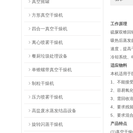
真空摇罐
方形真空干燥机
工作原理
四合一真空干燥机
硫脲双锥回
吸热后蒸发
离心喷雾干燥机
速度，提高
餐厨垃圾处理设备
冷却系统、
适应物料
单锥螺带真空干燥机
本机适用于
1、不能接
制粒干燥机
2、容易氧
压力喷雾干燥机
3、需回收
4、要求残
高盐废水蒸发结晶设备
5、要求混
产品特点
旋转闪蒸干燥机
(1)真空