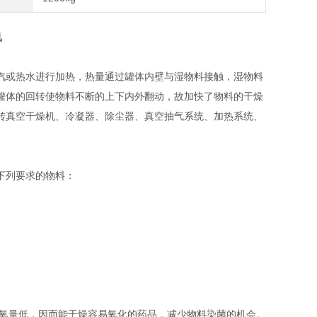
机
汽或热水进行加热，热量通过罐体内壁与湿物料接触，湿物料
罐体的回转使物料不断的上下内外翻动，故加快了物料的干燥
转真空干燥机、冷凝器、除尘器、真空抽气系统、加热系统、
下列要求的物料：
含氧量低，因而能干燥容易氧化的药品，减少物料染菌的机会。