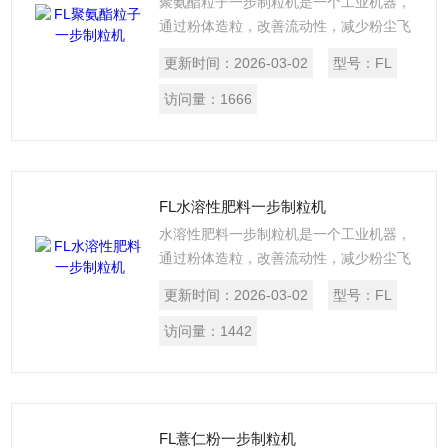
聚氨酯粒子一步制粒机是一个工业机器，
通过粉体造粒，改善流动性，减少粉尘飞
扬。FL系列沸腾制粒干燥机所有与物料接
更新时间：
2026-03-02
型号：
FL
触部件全部采用不锈钢制作，采用硅橡胶
充气密封圈密封， 采用二流式喷枪可控制
访问量：
1666
颗粒大小。混合、造粒、干燥集中在同一
密闭容器内完成，运作快速，并避兔粉尘
飞扬、泄漏和污染。FL系列沸腾制粒干燥
机造型美观，风阻小，无*角，易清洗，符
FL水溶性肥料一步制粒机
合GMP要求。
水溶性肥料一步制粒机是一个工业机器，
通过粉体造粒，改善流动性，减少粉尘飞
扬。FL系列沸腾制粒干燥机所有与物料接
更新时间：
2026-03-02
型号：
FL
触部件全部采用不锈钢制作，采用硅橡胶
充气密封圈密封， 采用二流式喷枪可控制
访问量：
1442
颗粒大小。混合、造粒、干燥集中在同一
密闭容器内完成，运作快速，并避兔粉尘
飞扬、泄漏和污染。FL系列沸腾制粒干燥
机造型美观，风阻小，无*角，易清洗，符
FL薏仁粉一步制粒机