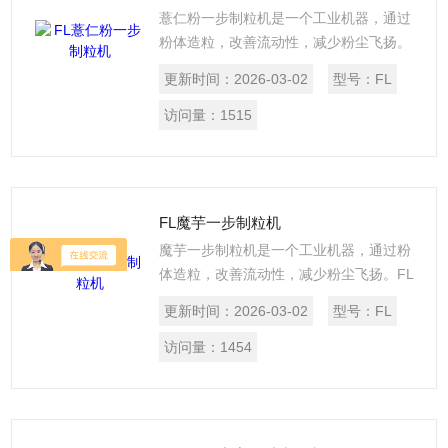
合GMP要求。
薏仁粉一步制粒机是一个工业机器，通过
粉体造粒，改善流动性，减少粉尘飞扬。
FL系列沸腾制粒干燥机所有与物料接触部
更新时间：
2026-03-02
型号：
FL
件全部采用不锈钢制作，采用硅橡胶充气
密封圈密封， 采用二流式喷枪可控制颗粒
访问量：
1515
大小。混合、造粒、干燥集中在同一密闭
容器内完成，运作快速，并避兔粉尘飞
扬、泄漏和污染。FL系列沸腾制粒干燥机
造型美观，风阻小，无*角，易清洗，符合
FL魔芋一步制粒机
GMP要求。
魔芋一步制粒机是一个工业机器，通过粉
体造粒，改善流动性，减少粉尘飞扬。FL
系列沸腾制粒干燥机所有与物料接触部件
更新时间：
2026-03-02
型号：
FL
全部采用不锈钢制作，采用硅橡胶充气密
封圈密封， 采用二流式喷枪可控制颗粒大
访问量：
1454
小。混合、造粒、干燥集中在同一密闭容
器内完成，运作快速，并避兔粉尘飞扬、
泄漏和污染。FL系列沸腾制粒干燥机造型
美观，风阻小，无*角，易清洗，符合