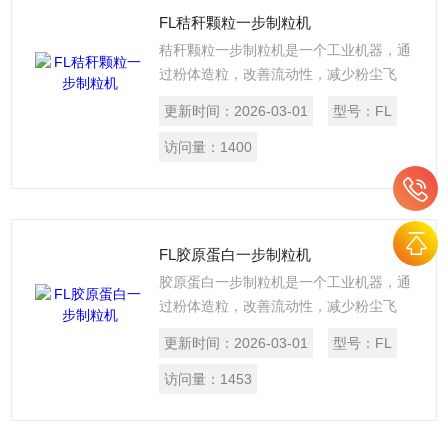
机造型美观，风阻小，无*角，易清洗，符
FL秸秆颗粒一步制粒机
合GMP要求。
秸秆颗粒一步制粒机是一个工业机器，通
过粉体造粒，改善流动性，减少粉尘飞
扬。FL系列沸腾制粒干燥机所有与物料接
更新时间：
2026-03-01
型号：
FL
触部件全部采用不锈钢制作，采用硅橡胶
充气密封圈密封， 采用二流式喷枪可控制
访问量：
1400
颗粒大小。混合、造粒、干燥集中在同一
密闭容器内完成，运作快速，并避兔粉尘
飞扬、泄漏和污染。FL系列沸腾制粒干燥
机造型美观，风阻小，无*角，易清洗，符
FL胶原蛋白一步制粒机
合GMP要求。
胶原蛋白一步制粒机是一个工业机器，通
过粉体造粒，改善流动性，减少粉尘飞
扬。FL系列沸腾制粒干燥机所有与物料接
更新时间：
2026-03-01
型号：
FL
触部件全部采用不锈钢制作，采用硅橡胶
充气密封圈密封， 采用二流式喷枪可控制
访问量：
1453
颗粒大小。混合、造粒、干燥集中在同一
密闭容器内完成，运作快速，并避兔粉尘