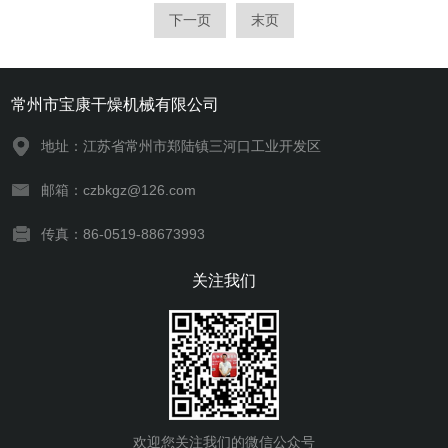
飞扬、泄漏和污染。FL系列沸腾制粒干燥
下一页
末页
机造型美观，风阻小，无*角，易清洗，符
合GMP要求。
常州市宝康干燥机械有限公司
地址：江苏省常州市郑陆镇三河口工业开发区
邮箱：czbkgz@126.com
传真：86-0519-88673993
关注我们
欢迎您关注我们的微信公众号