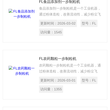
FL食品添加剂一步制粒机
GMP要求。
食品添加剂一步制粒机是一个工业机器，
通过粉体造粒，改善流动性，减少粉尘飞
扬。FL系列沸腾制粒干燥机所有与物料接
更新时间：
2026-03-02
型号：
FL
触部件全部采用不锈钢制作，采用硅橡胶
充气密封圈密封， 采用二流式喷枪可控制
访问量：
1545
颗粒大小。混合、造粒、干燥集中在同一
密闭容器内完成，运作快速，并避兔粉尘
飞扬、泄漏和污染。FL系列沸腾制粒干燥
机造型美观，风阻小，无*角，易清洗，符
FL农药颗粒一步制粒机
合GMP要求。
农药颗粒一步制粒机是一个工业机器，通
过粉体造粒，改善流动性，减少粉尘飞
扬。FL系列沸腾制粒干燥机所有与物料接
更新时间：
2026-03-01
型号：
FL
触部件全部采用不锈钢制作，采用硅橡胶
充气密封圈密封， 采用二流式喷枪可控制
访问量：
1355
颗粒大小。混合、造粒、干燥集中在同一
密闭容器内完成，运作快速，并避兔粉尘
飞扬、泄漏和污染。FL系列沸腾制粒干燥