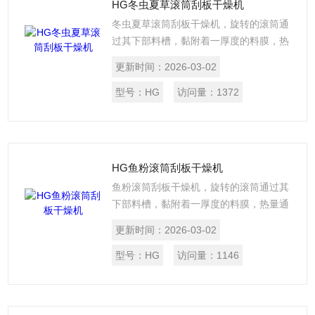
HG冬虫夏草滚筒刮板干燥机
冬虫夏草滚筒刮板干燥机，旋转的滚筒通
过其下部料槽，黏附着一厚度的料膜，热
量通过管道输送至滚筒内壁，传导到滚筒
更新时间：
2026-03-02
外壁，再传导给料膜，使料膜中的湿度得
到蒸发、脱湿，使含湿份的物料得到干
型号：
HG
访问量：
1372
燥。干燥好的物料被装置在滚筒表面的刮
刀铲离滚筒，到置于刮刀下方的螺旋输送
器，通过螺旋输送器再将干物料集中、包
装。
HG鱼粉滚筒刮板干燥机
鱼粉滚筒刮板干燥机，旋转的滚筒通过其
下部料槽，黏附着一厚度的料膜，热量通
过管道输送至滚筒内壁，传导到滚筒外
更新时间：
2026-03-02
壁，再传导给料膜，使料膜中的湿度得到
蒸发、脱湿，使含湿份的物料得到干燥。
型号：
HG
访问量：
1146
干燥好的物料被装置在滚筒表面的刮刀铲
离滚筒，到置于刮刀下方的螺旋输送器，
通过螺旋输送器再将干物料集中、包装。