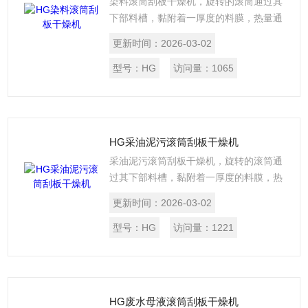
染料滚筒刮板干燥机，旋转的滚筒通过其
下部料槽，黏附着一厚度的料膜，热量通
过管道输送至滚筒内壁，传导到滚筒外
更新时间：
2026-03-02
壁，再传导给料膜，使料膜中的湿度得到
蒸发、脱湿，使含湿份的物料得到干燥。
型号：
HG
访问量：
1065
干燥好的物料被装置在滚筒表面的刮刀铲
离滚筒，到置于刮刀下方的螺旋输送器，
通过螺旋输送器再将干物料集中、包装。
HG采油泥污滚筒刮板干燥机
采油泥污滚筒刮板干燥机，旋转的滚筒通
过其下部料槽，黏附着一厚度的料膜，热
量通过管道输送至滚筒内壁，传导到滚筒
更新时间：
2026-03-02
外壁，再传导给料膜，使料膜中的湿度得
到蒸发、脱湿，使含湿份的物料得到干
型号：
HG
访问量：
1221
燥。干燥好的物料被装置在滚筒表面的刮
刀铲离滚筒，到置于刮刀下方的螺旋输送
器，通过螺旋输送器再将干物料集中、包
装。
HG废水母液滚筒刮板干燥机