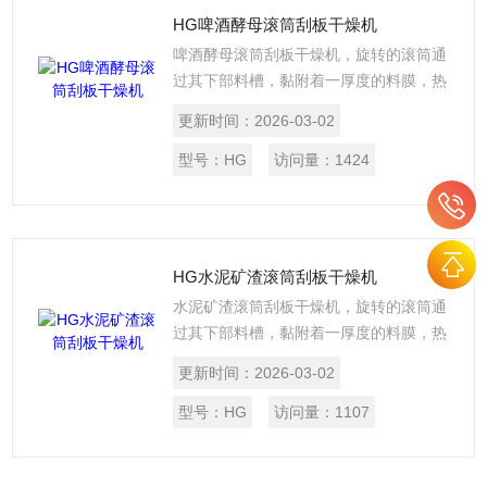
HG啤酒酵母滚筒刮板干燥机
啤酒酵母滚筒刮板干燥机，旋转的滚筒通
过其下部料槽，黏附着一厚度的料膜，热
量通过管道输送至滚筒内壁，传导到滚筒
更新时间：
2026-03-02
外壁，再传导给料膜，使料膜中的湿度得
到蒸发、脱湿，使含湿份的物料得到干
型号：
HG
访问量：
1424
燥。干燥好的物料被装置在滚筒表面的刮
刀铲离滚筒，到置于刮刀下方的螺旋输送
器，通过螺旋输送器再将干物料集中、包
装。
HG水泥矿渣滚筒刮板干燥机
水泥矿渣滚筒刮板干燥机，旋转的滚筒通
过其下部料槽，黏附着一厚度的料膜，热
量通过管道输送至滚筒内壁，传导到滚筒
更新时间：
2026-03-02
外壁，再传导给料膜，使料膜中的湿度得
到蒸发、脱湿，使含湿份的物料得到干
型号：
HG
访问量：
1107
燥。干燥好的物料被装置在滚筒表面的刮
刀铲离滚筒，到置于刮刀下方的螺旋输送