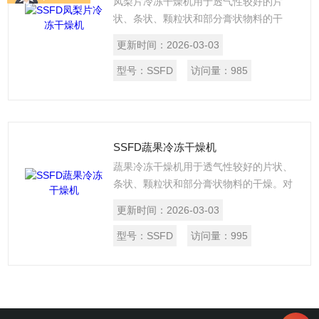
凤梨片冷冻干燥机用于透气性较好的片
状、条状、颗粒状和部分膏状物料的干
燥。对于脱水蔬菜、中药饮片等含水率
更新时间：
2026-03-03
高、热敏性材料尤为适合。具有干燥速率
高、蒸发强度高、产品质量好等优点。带
型号：
SSFD
访问量：
985
式干燥机在工业上的应用极广，主要用于
干燥小块的物料及纤维质物料。
SSFD蔬果冷冻干燥机
蔬果冷冻干燥机用于透气性较好的片状、
条状、颗粒状和部分膏状物料的干燥。对
于脱水蔬菜、中药饮片等含水率高、热敏
更新时间：
2026-03-03
性材料尤为适合。具有干燥速率高、蒸发
强度高、产品质量好等优点。带式干燥机
型号：
SSFD
访问量：
995
在工业上的应用极广，主要用于干燥小块
的物料及纤维质物料。