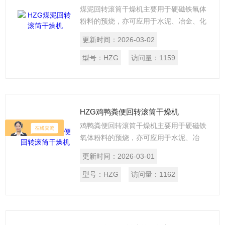
煤泥回转滚筒干燥机主要用于硬磁铁氧体
粉料的预烧，亦可应用于水泥、冶金、化
工等行业。设备由主窑及其支承传动装
更新时间：
2026-03-02
置、冷却管、燃油系统、电气控制、二次
进风装置、排气除尘装置和预热窑体等组
型号：
HZG
访问量：
1159
成。具有超温报警、过载报警、工作温度
自动控制、窑内氧气可调等功能。
HZG鸡鸭粪便回转滚筒干燥机
鸡鸭粪便回转滚筒干燥机主要用于硬磁铁
氧体粉料的预烧，亦可应用于水泥、冶
金、化工等行业。设备由主窑及其支承传
更新时间：
2026-03-01
动装置、冷却管、燃油系统、电气控制、
二次进风装置、排气除尘装置和预热窑体
型号：
HZG
访问量：
1162
等组成。具有超温报警、过载报警、工作
温度自动控制、窑内氧气可调等功能。