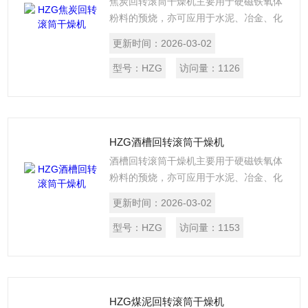
焦炭回转滚筒干燥机主要用于硬磁铁氧体
粉料的预烧，亦可应用于水泥、冶金、化
工等行业。设备由主窑及其支承传动装
更新时间：
2026-03-02
置、冷却管、燃油系统、电气控制、二次
进风装置、排气除尘装置和预热窑体等组
型号：
HZG
访问量：
1126
成。具有超温报警、过载报警、工作温度
自动控制、窑内氧气可调等功能。
HZG酒槽回转滚筒干燥机
酒槽回转滚筒干燥机主要用于硬磁铁氧体
粉料的预烧，亦可应用于水泥、冶金、化
工等行业。设备由主窑及其支承传动装
更新时间：
2026-03-02
置、冷却管、燃油系统、电气控制、二次
进风装置、排气除尘装置和预热窑体等组
型号：
HZG
访问量：
1153
成。具有超温报警、过载报警、工作温度
自动控制、窑内氧气可调等功能。
HZG煤泥回转滚筒干燥机