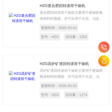
HZG复合肥回转滚筒干燥机
复合肥回转滚筒干燥机主要用于硬磁铁氧
体粉料的预烧，亦可应用于水泥、冶金、
化工等行业。设备由主窑及其支承传动装
更新时间：
2026-03-01
置、冷却管、燃油系统、电气控制、二次
进风装置、排气除尘装置和预热窑体等组
型号：
HZG
访问量：
1202
成。具有超温报警、过载报警、工作温度
自动控制、窑内氧气可调等功能。
HZG高炉矿渣回转滚筒干燥机
高炉矿渣回转滚筒干燥机主要用于硬磁铁
氧体粉料的预烧，亦可应用于水泥、冶
金、化工等行业。设备由主窑及其支承传
更新时间：
2026-03-01
动装置、冷却管、燃油系统、电气控制、
二次进风装置、排气除尘装置和预热窑体
型号：
HZG
访问量：
1274
等组成。具有超温报警、过载报警、工作
温度自动控制、窑内氧气可调等功能。