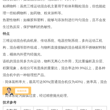
‌粘稠物料‌：虽然三维运动混合机主要用于粉体和颗粒混合，但也能处
理一些粘稠物料，如药物、粉末涂料等‌。
‌热塑性物料‌：如橡胶和塑料，能够与添加剂进行均匀混合，且不会发
生过热反应，保护物料的热敏性‌。
特点
三维运动混合机由机座、传动系统、电器控制系统，多向运动工机
构，混合桶等部件组成，与物料直接接触的混合桶采用不锈钢材料制
造，桶体内外壁均经抛光。
该机的混合筒多方向运动，物料无离心力作用，无比重偏析及分层、
积聚现象，各组分可有悬殊的重量比，混合率达99.9%以上，是各种
混合机中的一种较理想产品。
· 筒体装料率大，最高可达90%(普通混合机仅为40%)，效率高，混合
时间短。
· 筒体各处为圆弧过渡，经过精密抛光处理。
技术参考