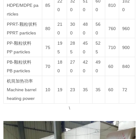
22
32
51
60
102
HDPE/MDPE pa
85
810
0
0
0
0
0
rticles
PPRT-颗粒状料
21
30
48
56
80
760
960
PPRT particles
0
0
0
0
PP-颗粒状料
19
28
45
52
75
710
900
PP particles
5
5
0
5
PB-颗粒状料
18
27
42
49
70
60
840
PB particles
0
0
0
0
机筒加热功率
Machine barrel
10
19
23
35
35
60
72
heating power
\