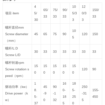
4
10
12
65/
75/
90/
150/
项目 item
5/
5/3
0/3
33
33
33
33
30
3
3
螺杆直径mm
10
Screw diameter
45
65
75
90
120
150
5
（mm）
螺杆/L:D
30
33
33
33
33
33
33
Screw L/D
螺杆转速rpm
15
15
15
15
15
Screw rotation s
120
90
0
0
0
0
0
peed（rpm）
1
16
18
驱动功率（kw）
45
90
250
8.
0-
5-
155-
Drive power（k
-9
-1
-31
5-
18
25
450
w）
0
32
5
37
5
0