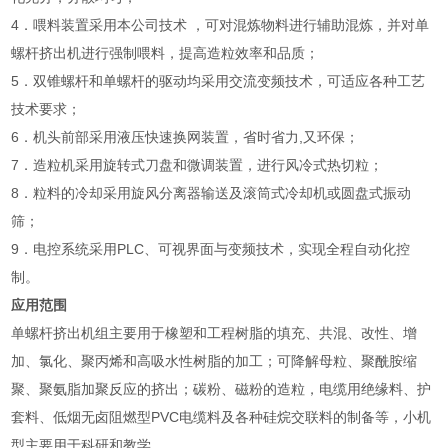
4．喂料装置采用本公司技术 ，可对混炼物料进行辅助混炼，并对单
螺杆挤出机进行强制喂料，提高造粒效率和品质；
5．双锥螺杆和单螺杆的驱动均采用交流变频技术，可适应各种工艺
技术要求；
6．机头前部采用液压快速换网装置，省时省力,又环保；
7．造粒机采用旋转式刀盘和微调装置，进行风冷式热切粒；
8．粒料的冷却采用旋风分离器输送及滚筒式冷却机或圆盘式振动
筛；
9．电控系统采用PLC、可视界面与变频技术，实现全程自动化控
制。
应用范围
单螺杆挤出机组主要用于橡塑和工程树脂的填充、共混、改性、增
加、氯化、聚丙烯和高吸水性树脂的加工；可降解母粒、聚酰胺缩
聚、聚氨脂加聚反应的挤出；碳粉、磁粉的造粒，电缆用绝缘料、护
套料、低烟无卤阻燃型PVC电缆料及各种硅烷交联料的制备等，小机
型主要用于科研和教学。