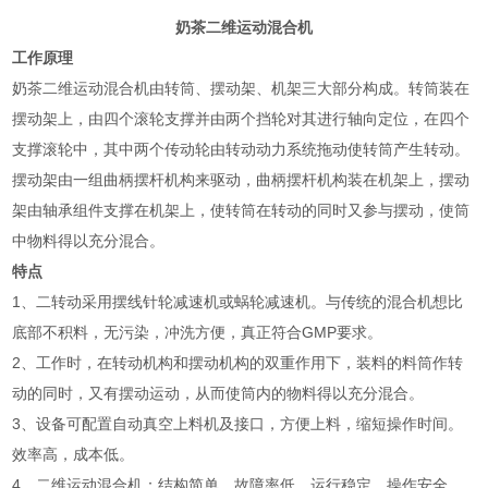
奶茶二维运动混合机
工作原理
奶茶二维运动混合机由转筒、摆动架、机架三大部分构成。转筒装在
摆动架上，由四个滚轮支撑并由两个挡轮对其进行轴向定位，在四个
支撑滚轮中，其中两个传动轮由转动动力系统拖动使转筒产生转动。
摆动架由一组曲柄摆杆机构来驱动，曲柄摆杆机构装在机架上，摆动
架由轴承组件支撑在机架上，使转筒在转动的同时又参与摆动，使筒
中物料得以充分混合。
特点
1、二转动采用摆线针轮减速机或蜗轮减速机。与传统的混合机想比
底部不积料，无污染，冲洗方便，真正符合GMP要求。
2、工作时，在转动机构和摆动机构的双重作用下，装料的料筒作转
动的同时，又有摆动运动，从而使筒内的物料得以充分混合。
3、设备可配置自动真空上料机及接口，方便上料，缩短操作时间。
效率高，成本低。
4、二维运动混合机：结构简单，故障率低，运行稳定，操作安全，