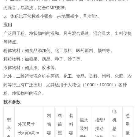
无噪音，易清洗，符合GMP要求。
5、体积比正常标准小很多，占地面积少，且功能*。
应用
广泛用于粉、粒状物料的混和。具有混合迅速、混合量大、出料便捷
等特点。
‌粉体物料‌：如食品添加剂、化工原料、医药原料、颜料等‌。
‌颗粒物料‌：如糖果、药品、种子、沙子等‌。
‌液体物料‌：如油漆、胶水等‌。
此外，二维运动混合机在医药、化工、食品、染料、饲料、化肥、农
药等行业有广泛应用，尤其适用于大吨位（1000L~10000L）各种
粉、粒状物料的混合‌。
技术参数
电
料
料
装
总
型
最大
摇动/
机
外形尺寸
筒
筒
料
重
号
装料
摆动
总
长×宽×高m
容
重
容
量
名
量k
次数
功