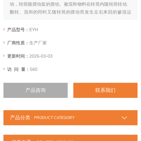
动，转筒随摆动架的摆动。被混和物料在转筒内随转筒转动、
翻转、混和的同时又随转筒的摆动而发生左右来回的掺混运
动，在这两个运动的共同作用下，物料在短时间内得到充分的
混和。
产品型号：
EYH
厂商性质：
生产厂家
更新时间：
2026-03-03
访 问 量：
560
产品咨询
联系我们
产品分类
PRODUCT CATEGORY