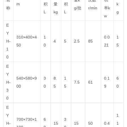
m
积
量
积
k
称
g/批
r/min
率k
L
kg
L
g
w
E
Y
310×400×4
1
0.0
1
H-
4
5
2.5
85
50
0
21
5
1
0
E
Y
540×580×9
3
8.
1
0.1
6
H-
7.5
61
00
0
5
5
9
0
3
0
E
Y
1
700×730×1
6
3
H-
15
15
50
0.4
1