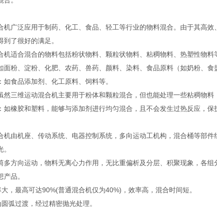
合‌。
合机广泛应用于制药、化工、食品、轻工等行业的物料混合。由于其高效
得到了很好的满足‌。
混合机适合混合的物料包括粉状物料、颗粒状物料、粘稠物料、热塑性物料
‌：如面粉、淀粉、化肥、农药、兽药、颜料、染料、食品原料（如奶粉、食
‌：如食品添加剂、化工原料、饲料等‌。
‌：虽然三维运动混合机主要用于粉体和颗粒混合，但也能处理一些粘稠物料
料‌：如橡胶和塑料，能够与添加剂进行均匀混合，且不会发生过热反应，保
合机由机座、传动系统、电器控制系统，多向运动工机构，混合桶等部件
光。
筒多方向运动，物料无离心力作用，无比重偏析及分层、积聚现象，各组分
想产品。
率大，最高可达90%(普通混合机仅为40%)，效率高，混合时间短。
处为圆弧过渡，经过精密抛光处理。