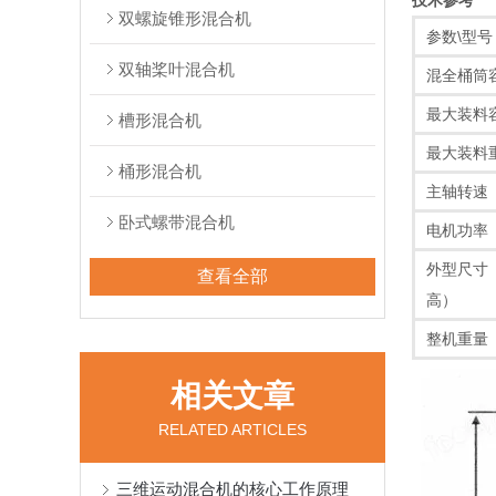
技术参考
双螺旋锥形混合机
参数\型号
双轴桨叶混合机
混全桶筒
最大装料
槽形混合机
最大装料
桶形混合机
主轴转速（r
卧式螺带混合机
电机功率
外型尺寸
查看全部
高）
整机重量（
相关文章
RELATED ARTICLES
三维运动混合机的核心工作原理