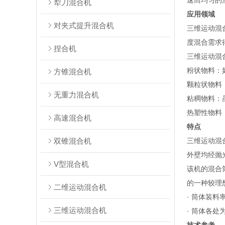
速而均匀的混
犁刀混合机
应用领域
对夹式提升混合机
三维运动混
度混合需求
捏合机
‌三维运动
‌粉状物料
方锥混合机
‌颗粒状物料
无重力混合机
‌粘稠物料
‌热塑性物
高速混合机
特点
双锥混合机
三维运动混
外壁均经抛
V型混合机
该机的混合
的一种较理
二维运动混合机
· 筒体装料
三维运动混合机
· 筒体各