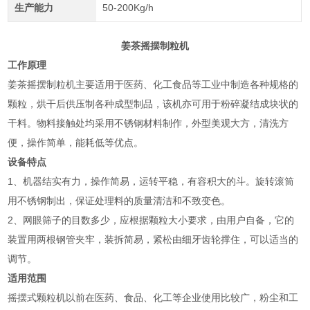
生产能力
50-200Kg/h
姜茶摇摆制粒机
工作原理
姜茶摇摆制粒机主要适用于医药、化工食品等工业中制造各种规格的
颗粒，烘干后供压制各种成型制品，该机亦可用于粉碎凝结成块状的
干料。物料接触处均采用不锈钢材料制作，外型美观大方，清洗方
便，操作简单，能耗低等优点。
设备特点
1、机器结实有力，操作简易，运转平稳，有容积大的斗。旋转滚筒
用不锈钢制出，保证处理料的质量清洁和不致变色。
2、网眼筛子的目数多少，应根据颗粒大小要求，由用户自备，它的
装置用两根钢管夹牢，装拆简易，紧松由细牙齿轮撑住，可以适当的
调节。
适用范围
摇摆式颗粒机以前在医药、食品、化工等企业使用比较广，粉尘和工