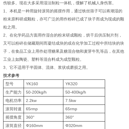
伤较多。现在大多采用湿法制粒一体机，缓解了机械人身伤害。
1、本机是一种用旋转滚筒的摇摆作用，通过铁丝筛子可以将潮湿的
粉末原料研成颗粒，亦可广泛的用作粉碎已成了块子而成为现成的颗
粒之用。
2、在化学药品方面用作湿合的粉末研成颗粒，烘干后供压制片剂，
又可以粉碎在储藏期间而凝结成块的或在化学加工过程中所结块的块
子，在食品工业上用作处理糖果及糖混合物和麦芽牛乳等品，在其他
工业上如陶瓷、塑料等混合料成为成型颗粒。
3、它不适用于半固体、流体、浆状或磨损之用。
技术参考
型号
YK160
YK320
生产能力
50-200kg/h
50-400kg/h
电机功率
2.2kw
7.5kw
滚筒转速
65rmp
65rmp
摇摆角度
360°
360°
滚筒直径
Φ160mm
Φ320mm