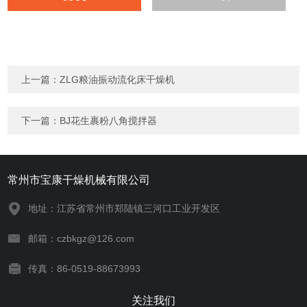
上一篇：
ZLG粮油振动流化床干燥机
下一篇：
BJ花生裹粉八角搅拌器
常州市宝康干燥机械有限公司
地址：江苏省常州市郑陆镇三河口工业开发区
邮箱：czbkgz@126.com
传真：86-0519-88673993
关注我们