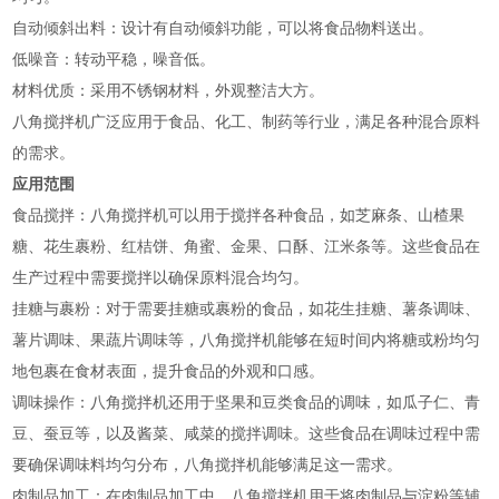
‌自动倾斜出料‌：设计有自动倾斜功能，可以将食品物料送出。
‌低噪音‌：转动平稳，噪音低。
‌材料优质‌：采用不锈钢材料，外观整洁大方‌。
八角搅拌机广泛应用于食品、化工、制药等行业，满足各种混合原料
的需求‌。
应用范围
‌食品搅拌‌：八角搅拌机可以用于搅拌各种食品，如芝麻条、山楂果
糖、花生裹粉、红桔饼、角蜜、金果、口酥、江米条等。这些食品在
生产过程中需要搅拌以确保原料混合均匀‌。
‌挂糖与裹粉‌：对于需要挂糖或裹粉的食品，如花生挂糖、薯条调味、
薯片调味、果蔬片调味等，八角搅拌机能够在短时间内将糖或粉均匀
地包裹在食材表面，提升食品的外观和口感‌。
‌调味操作‌：八角搅拌机还用于坚果和豆类食品的调味，如瓜子仁、青
豆、蚕豆等，以及酱菜、咸菜的搅拌调味。这些食品在调味过程中需
要确保调味料均匀分布，八角搅拌机能够满足这一需求‌。
‌肉制品加工‌：在肉制品加工中，八角搅拌机用于将肉制品与淀粉等辅