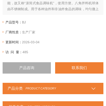
能，故又称“滚筒式食品调味机"，使用方便。八角拌料机球体
由不锈钢制成。用于各种油炸和非油炸食品的调味，均匀撒上
各种粉末。该搅拌机的产品卫生且易于清洁。八角拌料机采用
减速电机，齿轮传动，使油炸食品不碎。自动搅拌，搅拌均
产品型号：
BJ
匀，操作方便。
厂商性质：
生产厂家
更新时间：
2026-03-04
访 问 量：
485
产品咨询
联系我们
产品分类
PRODUCT CATEGORY