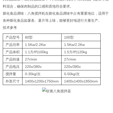
料混合，确保肉制品的口感和质地符合要求‌。
‌膨化食品调味‌：八角搅拌机在膨化食品调味中占有重要地位，适用于
各种膨化食品如薯条、薯片等上味，能够更好地进行大量生产‌。
技术参考
产品型号
80型
100型
产品功率
1.5Kw/2.2Kw
1.5Kw/2.2Kw
产品体积
1.1方/约100kg
1.5方/约120kg
产品转速
27r/min
27r/min
产品电压
220v/380v
220v/380v
搅拌量
0-35kg/次
0-50kg/次
外形尺寸
1400x1200x1750mm
1400x1400x1850mm