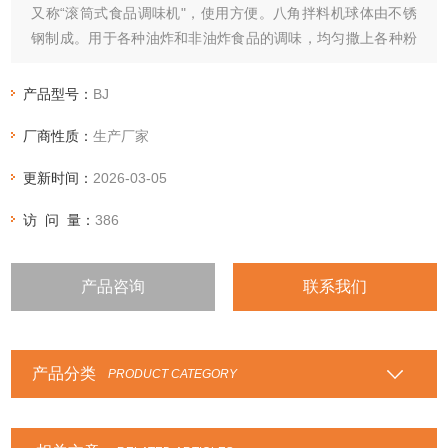
又称“滚筒式食品调味机"，使用方便。八角拌料机球体由不锈
钢制成。用于各种油炸和非油炸食品的调味，均匀撒上各种粉
末。该搅拌机的产品卫生且易于清洁。八角拌料机采用减速电
机，齿轮传动，使油炸食品不碎。自动搅拌，搅拌均匀，操作
产品型号：
BJ
方便。
厂商性质：
生产厂家
更新时间：
2026-03-05
访 问 量：
386
产品咨询
联系我们
产品分类
PRODUCT CATEGORY