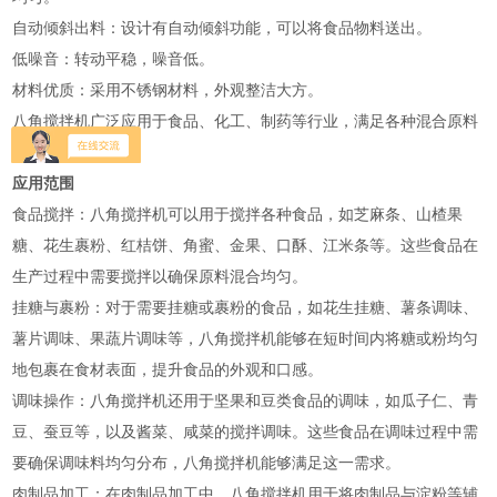
‌自动倾斜出料‌：设计有自动倾斜功能，可以将食品物料送出。
‌低噪音‌：转动平稳，噪音低。
‌材料优质‌：采用不锈钢材料，外观整洁大方‌。
八角搅拌机广泛应用于食品、化工、制药等行业，满足各种混合原料
的需求‌。
应用范围
‌食品搅拌‌：八角搅拌机可以用于搅拌各种食品，如芝麻条、山楂果
糖、花生裹粉、红桔饼、角蜜、金果、口酥、江米条等。这些食品在
生产过程中需要搅拌以确保原料混合均匀‌。
‌挂糖与裹粉‌：对于需要挂糖或裹粉的食品，如花生挂糖、薯条调味、
薯片调味、果蔬片调味等，八角搅拌机能够在短时间内将糖或粉均匀
地包裹在食材表面，提升食品的外观和口感‌。
‌调味操作‌：八角搅拌机还用于坚果和豆类食品的调味，如瓜子仁、青
豆、蚕豆等，以及酱菜、咸菜的搅拌调味。这些食品在调味过程中需
要确保调味料均匀分布，八角搅拌机能够满足这一需求‌。
‌肉制品加工‌：在肉制品加工中，八角搅拌机用于将肉制品与淀粉等辅