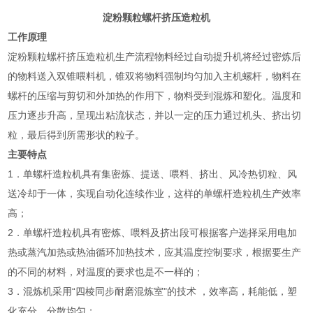
淀粉颗粒螺杆挤压造粒机
工作原理
淀粉颗粒螺杆挤压造粒机生产流程物料经过自动提升机将经过密炼后
的物料送入双锥喂料机，锥双将物料强制均匀加入主机螺杆，物料在
螺杆的压缩与剪切和外加热的作用下，物料受到混炼和塑化。温度和
压力逐步升高，呈现出粘流状态，并以一定的压力通过机头、挤出切
粒，最后得到所需形状的粒子。
主要特点
1．单螺杆造粒机具有集密炼、提送、喂料、挤出、风冷热切粒、风
送冷却于一体，实现自动化连续作业，这样的单螺杆造粒机生产效率
高；
2．单螺杆造粒机具有密炼、喂料及挤出段可根据客户选择采用电加
热或蒸汽加热或热油循环加热技术，应其温度控制要求，根据要生产
的不同的材料，对温度的要求也是不一样的；
3．混炼机采用“四棱同步耐磨混炼室"的技术 ，效率高，耗能低，塑
化充分，分散均匀；