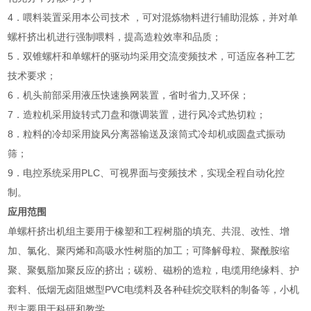
4．喂料装置采用本公司技术 ，可对混炼物料进行辅助混炼，并对单
螺杆挤出机进行强制喂料，提高造粒效率和品质；
5．双锥螺杆和单螺杆的驱动均采用交流变频技术，可适应各种工艺
技术要求；
6．机头前部采用液压快速换网装置，省时省力,又环保；
7．造粒机采用旋转式刀盘和微调装置，进行风冷式热切粒；
8．粒料的冷却采用旋风分离器输送及滚筒式冷却机或圆盘式振动
筛；
9．电控系统采用PLC、可视界面与变频技术，实现全程自动化控
制。
应用范围
单螺杆挤出机组主要用于橡塑和工程树脂的填充、共混、改性、增
加、氯化、聚丙烯和高吸水性树脂的加工；可降解母粒、聚酰胺缩
聚、聚氨脂加聚反应的挤出；碳粉、磁粉的造粒，电缆用绝缘料、护
套料、低烟无卤阻燃型PVC电缆料及各种硅烷交联料的制备等，小机
型主要用于科研和教学。