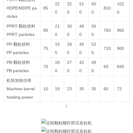
22
32
51
60
102
HDPE/MDPE pa
85
810
0
0
0
0
0
rticles
PPRT-颗粒状料
21
30
48
56
80
760
960
PPRT particles
0
0
0
0
PP-颗粒状料
19
28
45
52
75
710
900
PP particles
5
5
0
5
PB-颗粒状料
18
27
42
49
70
60
840
PB particles
0
0
0
0
机筒加热功率
Machine barrel
10
19
23
35
35
60
72
heating power
\