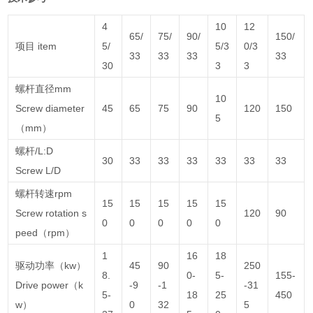
4
10
12
65/
75/
90/
150/
项目 item
5/
5/3
0/3
33
33
33
33
30
3
3
螺杆直径mm
10
Screw diameter
45
65
75
90
120
150
5
（mm）
螺杆/L:D
30
33
33
33
33
33
33
Screw L/D
螺杆转速rpm
15
15
15
15
15
Screw rotation s
120
90
0
0
0
0
0
peed（rpm）
1
16
18
驱动功率（kw）
45
90
250
8.
0-
5-
155-
Drive power（k
-9
-1
-31
5-
18
25
450
w）
0
32
5