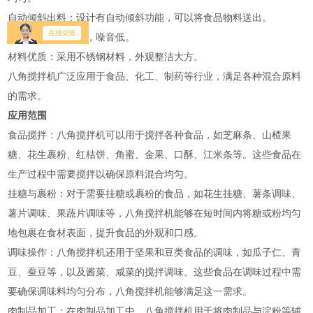
‌自动倾斜出料‌：设计有自动倾斜功能，可以将食品物料送出。
‌低噪音‌：转动平稳，噪音低。
‌材料优质‌：采用不锈钢材料，外观整洁大方‌。
八角搅拌机广泛应用于食品、化工、制药等行业，满足各种混合原料
的需求‌。
应用范围
‌食品搅拌‌：八角搅拌机可以用于搅拌各种食品，如芝麻条、山楂果
糖、花生裹粉、红桔饼、角蜜、金果、口酥、江米条等。这些食品在
生产过程中需要搅拌以确保原料混合均匀‌。
‌挂糖与裹粉‌：对于需要挂糖或裹粉的食品，如花生挂糖、薯条调味、
薯片调味、果蔬片调味等，八角搅拌机能够在短时间内将糖或粉均匀
地包裹在食材表面，提升食品的外观和口感‌。
‌调味操作‌：八角搅拌机还用于坚果和豆类食品的调味，如瓜子仁、青
豆、蚕豆等，以及酱菜、咸菜的搅拌调味。这些食品在调味过程中需
要确保调味料均匀分布，八角搅拌机能够满足这一需求‌。
‌肉制品加工‌：在肉制品加工中，八角搅拌机用于将肉制品与淀粉等辅