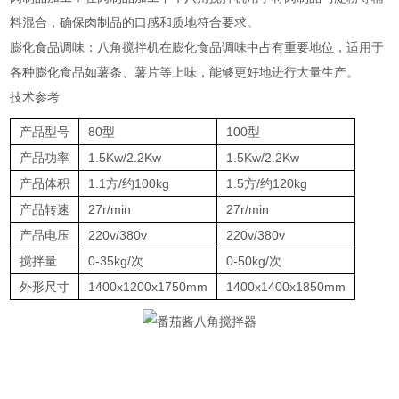
料混合，确保肉制品的口感和质地符合要求‌。
‌膨化食品调味‌：八角搅拌机在膨化食品调味中占有重要地位，适用于
各种膨化食品如薯条、薯片等上味，能够更好地进行大量生产‌。
技术参考
产品型号
80型
100型
产品功率
1.5Kw/2.2Kw
1.5Kw/2.2Kw
产品体积
1.1方/约100kg
1.5方/约120kg
产品转速
27r/min
27r/min
产品电压
220v/380v
220v/380v
搅拌量
0-35kg/次
0-50kg/次
外形尺寸
1400x1200x1750mm
1400x1400x1850mm