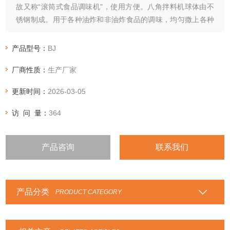
故又称“滚筒式食品调味机"，使用方便。八角拌料机球体由不
锈钢制成。用于各种油炸和非油炸食品的调味，均匀撒上各种
粉末。该搅拌机的产品卫生且易于清洁。八角拌料机采用减速
电机，齿轮传动，使油炸食品不碎。自动搅拌，搅拌均匀，操
产品型号：
BJ
作方便。
厂商性质：
生产厂家
更新时间：
2026-03-05
访 问 量：
364
产品咨询
联系我们
产品分类
PRODUCT CATEGORY