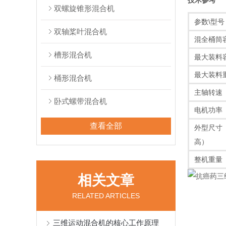
技术参考
双螺旋锥形混合机
参数\型号
双轴桨叶混合机
混全桶筒
槽形混合机
最大装料
最大装料
桶形混合机
主轴转速（r
卧式螺带混合机
电机功率
查看全部
外型尺寸
高）
整机重量（
相关文章
RELATED ARTICLES
三维运动混合机的核心工作原理