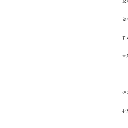
您
您
联
常
详
补