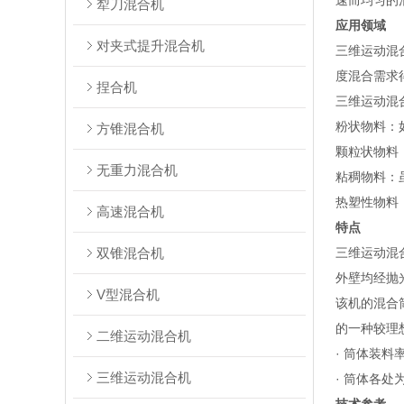
速而均匀的混
犁刀混合机
应用领域
对夹式提升混合机
三维运动混
度混合需求
捏合机
‌三维运动
‌粉状物料
方锥混合机
‌颗粒状物料
无重力混合机
‌粘稠物料
‌热塑性物
高速混合机
特点
双锥混合机
三维运动混
外壁均经抛
V型混合机
该机的混合
的一种较理
二维运动混合机
· 筒体装料
三维运动混合机
· 筒体各