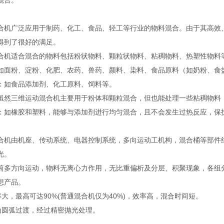
合‌。
合机广泛应用于制药、化工、食品、轻工等行业的物料混合。由于其高效
得到了很好的满足‌。
混合机适合混合的物料包括粉状物料、颗粒状物料、粘稠物料、热塑性物料
‌：如面粉、淀粉、化肥、农药、兽药、颜料、染料、食品原料（如奶粉、食
‌：如食品添加剂、化工原料、饲料等‌。
‌：虽然三维运动混合机主要用于粉体和颗粒混合，但也能处理一些粘稠物料
料‌：如橡胶和塑料，能够与添加剂进行均匀混合，且不会发生过热反应，保
合机由机座、传动系统、电器控制系统，多向运动工机构，混合桶等部件
光。
筒多方向运动，物料无离心力作用，无比重偏析及分层、积聚现象，各组分
想产品。
率大，最高可达90%(普通混合机仅为40%)，效率高，混合时间短。
处为圆弧过渡，经过精密抛光处理。