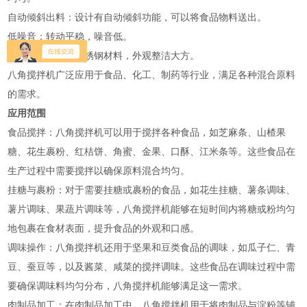
‌自动倾斜出料‌：设计有自动倾斜功能，可以将食品物料送出。
‌低噪音‌：转动平稳，噪音低。
‌材料优质‌：采用不锈钢材料，外观整洁大方‌。
八角搅拌机广泛应用于食品、化工、制药等行业，满足各种混合原料
的需求‌。
应用范围
‌食品搅拌‌：八角搅拌机可以用于搅拌各种食品，如芝麻条、山楂果
糖、花生裹粉、红桔饼、角蜜、金果、口酥、江米条等。这些食品在
生产过程中需要搅拌以确保原料混合均匀‌。
‌挂糖与裹粉‌：对于需要挂糖或裹粉的食品，如花生挂糖、薯条调味、
薯片调味、果蔬片调味等，八角搅拌机能够在短时间内将糖或粉均匀
地包裹在食材表面，提升食品的外观和口感‌。
‌调味操作‌：八角搅拌机还用于坚果和豆类食品的调味，如瓜子仁、青
豆、蚕豆等，以及酱菜、咸菜的搅拌调味。这些食品在调味过程中需
要确保调味料均匀分布，八角搅拌机能够满足这一需求‌。
‌肉制品加工‌：在肉制品加工中，八角搅拌机用于将肉制品与淀粉等辅