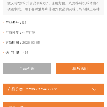
故又称“滚筒式食品调味机"，使用方便。八角拌料机球体由不
锈钢制成。用于各种油炸和非油炸食品的调味，均匀撒上各种
粉末。该搅拌机的产品卫生且易于清洁。八角拌料机采用减速
电机，齿轮传动，使油炸食品不碎。自动搅拌，搅拌均匀，操
产品型号：
BJ
作方便。
厂商性质：
生产厂家
更新时间：
2026-03-05
访 问 量：
416
产品咨询
联系我们
产品分类
PRODUCT CATEGORY