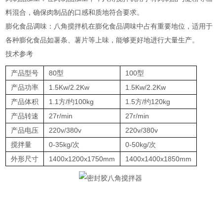
料混合，确保肉制品的口感和质地符合要求‌。
‌膨化食品调味‌：八角搅拌机在膨化食品调味中占有重要地位，适用于
各种膨化食品如薯条、薯片等上味，能够更好地进行大量生产‌。
技术参考
产品型号
80型
100型
产品功率
1.5Kw/2.2Kw
1.5Kw/2.2Kw
产品体积
1.1方/约100kg
1.5方/约120kg
产品转速
27r/min
27r/min
产品电压
220v/380v
220v/380v
搅拌量
0-35kg/次
0-50kg/次
外形尺寸
1400x1200x1750mm
1400x1400x1850mm