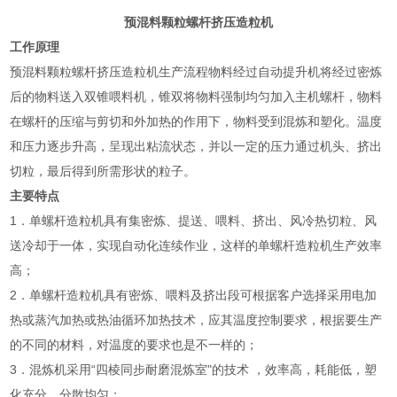
预混料颗粒螺杆挤压造粒机
工作原理
预混料颗粒螺杆挤压造粒机生产流程物料经过自动提升机将经过密炼
后的物料送入双锥喂料机，锥双将物料强制均匀加入主机螺杆，物料
在螺杆的压缩与剪切和外加热的作用下，物料受到混炼和塑化。温度
和压力逐步升高，呈现出粘流状态，并以一定的压力通过机头、挤出
切粒，最后得到所需形状的粒子。
主要特点
1．单螺杆造粒机具有集密炼、提送、喂料、挤出、风冷热切粒、风
送冷却于一体，实现自动化连续作业，这样的单螺杆造粒机生产效率
高；
2．单螺杆造粒机具有密炼、喂料及挤出段可根据客户选择采用电加
热或蒸汽加热或热油循环加热技术，应其温度控制要求，根据要生产
的不同的材料，对温度的要求也是不一样的；
3．混炼机采用“四棱同步耐磨混炼室"的技术 ，效率高，耗能低，塑
化充分，分散均匀；