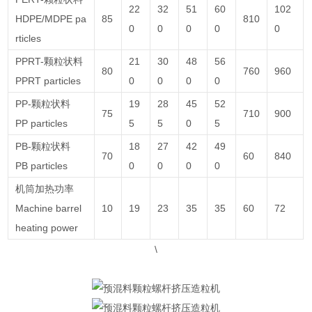
22
32
51
60
102
HDPE/MDPE pa
85
810
0
0
0
0
0
rticles
PPRT-颗粒状料
21
30
48
56
80
760
960
PPRT particles
0
0
0
0
PP-颗粒状料
19
28
45
52
75
710
900
PP particles
5
5
0
5
PB-颗粒状料
18
27
42
49
70
60
840
PB particles
0
0
0
0
机筒加热功率
Machine barrel
10
19
23
35
35
60
72
heating power
\