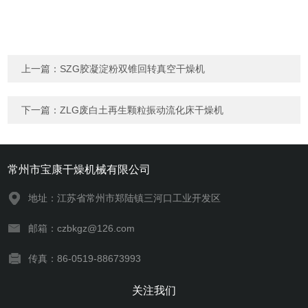
上一篇：
SZG胶凝淀粉双锥回转真空干燥机
下一篇：
ZLG废白土再生颗粒振动流化床干燥机
常州市宝康干燥机械有限公司
地址：江苏省常州市郑陆镇三河口工业开发区
邮箱：czbkgz@126.com
传真：86-0519-88673993
关注我们