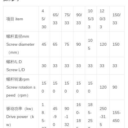
4
10
12
65/
75/
90/
150/
项目 item
5/
5/3
0/3
33
33
33
33
30
3
3
螺杆直径mm
10
Screw diameter
45
65
75
90
120
150
5
（mm）
螺杆/L:D
30
33
33
33
33
33
33
Screw L/D
螺杆转速rpm
15
15
15
15
15
Screw rotation s
120
90
0
0
0
0
0
peed（rpm）
1
16
18
驱动功率（kw）
45
90
250
8.
0-
5-
155-
Drive power（k
-9
-1
-31
5-
18
25
450
w）
0
32
5