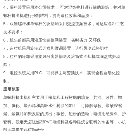
4．喂料装置采用本公司技术 ，可对混炼物料进行辅助混炼，并对单
螺杆挤出机进行强制喂料，提高造粒效率和品质；
5．双锥螺杆和单螺杆的驱动均采用交流变频技术，可适应各种工艺
技术要求；
6．机头前部采用液压快速换网装置，省时省力,又环保；
7．造粒机采用旋转式刀盘和微调装置，进行风冷式热切粒；
8．粒料的冷却采用旋风分离器输送及滚筒式冷却机或圆盘式振动
筛；
9．电控系统采用PLC、可视界面与变频技术，实现全程自动化控
制。
应用范围
单螺杆挤出机组主要用于橡塑和工程树脂的填充、共混、改性、增
加、氯化、聚丙烯和高吸水性树脂的加工；可降解母粒、聚酰胺缩
聚、聚氨脂加聚反应的挤出；碳粉、磁粉的造粒，电缆用绝缘料、护
套料、低烟无卤阻燃型PVC电缆料及各种硅烷交联料的制备等，小机
型主要用于科研和教学。