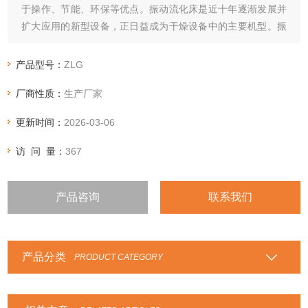
于操作、节能、环保等优点。振动流化床是近十年逐渐发展并
扩大应用的新型设备，正日益成为干燥设备中的主要机型。振
动流化床是将特定要求的振动源施加于普通流化床干燥机上的
新型干燥装置。这个振动源依其激振方法可分为电动机法、电
产品型号：
ZLG
磁感应法、曲轴或偏心轮法、气动或液压法等。
厂商性质：
生产厂家
更新时间：
2026-03-06
访 问 量：
367
产品咨询
联系我们
产品分类
PRODUCT CATEGORY