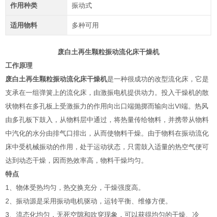
作用种类
振动式
适用物料
多种可用
废白土再生颗粒振动流化床干燥机
工作原理
废白土再生颗粒振动流化床干燥机
是一种很成功的改型流化床，它是
支承在一组弹簧上的流化床，由激振电机提供动力。投入干燥机的散
状物料在多孔板上受激振力的作用向出口端抛掷而输向出VI端。热风
由多孔板下鼓入，从物料层中通过，将热量传给物料，并携带从物料
中汽化的水分由排气口排出，从而使物料干燥。由于物料在振动流化
床中受机械振动的作用，处于运动状态，只需鼓入适量的热空气便可
达到动态干燥，因而热效率高，物料干燥均匀。
特点
1、物体受热均匀，热交换充分，干燥强度高。
2、振动源是采用振动电机驱动，运转平衡、维修方便。
3、流态化均匀，无死空隙和吹穿现象，可以获得均匀的干燥、冷