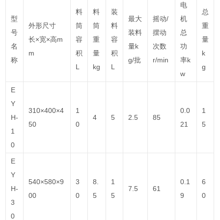
电
料
料
装
总
型
最大
摇动/
机
外形尺寸
筒
筒
料
重
号
装料
摆动
总
长×宽×高m
容
重
容
量
名
量k
次数
功
m
积
量
积
k
称
g/批
r/min
率k
L
kg
L
g
w
E
Y
310×400×4
1
0.0
1
H-
4
5
2.5
85
50
0
21
5
1
0
E
Y
540×580×9
3
8.
1
0.1
6
H-
7.5
61
00
0
5
5
9
0
3
0