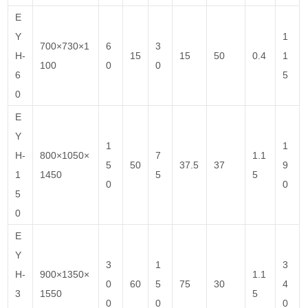
E
Y
1
700×730×1
6
3
H-
15
15
50
0.4
1
100
0
0
6
5
0
E
Y
1
1
H-
800×1050×
7
1.1
5
50
37.5
37
9
1
1450
5
5
0
0
5
0
E
Y
3
1
3
H-
900×1350×
1.1
0
60
5
75
30
4
3
1550
5
0
0
0