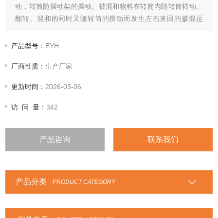
动，转筒随摆动架的摆动。被混和物料在转筒内随转筒转动、
翻转、混和的同时又随转筒的摆动而发生左右来回的掺混运
动，在这两个运动的共同作用下，物料在短时间内得到充分的
混和。
产品型号：
EYH
厂商性质：
生产厂家
更新时间：
2026-03-06
访 问 量：
342
产品咨询
联系我们
产品分类
PRODUCT CATEGORY