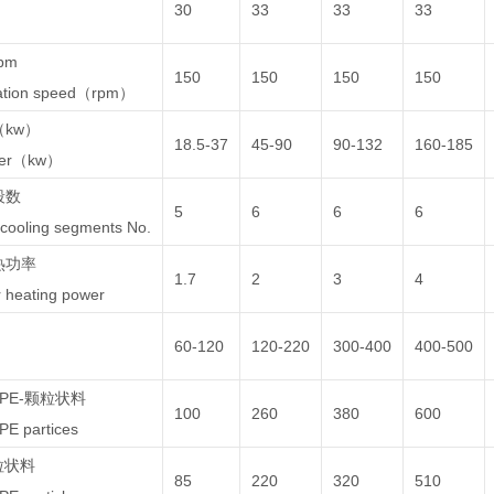
30
33
33
33
pm
150
150
150
150
tation speed（rpm）
kw）
18.5-37
45-90
90-132
160-185
wer（kw）
段数
5
6
6
6
cooling segments No.
热功率
1.7
2
3
4
 heating power
60-120
120-220
300-400
400-500
DPE-颗粒状料
100
260
380
600
E partices
粒状料
85
220
320
510