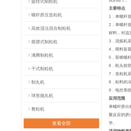
状的粒子。
旋转式制粒机
主要特点
螺杆挤压造粒机
1．单螺杆
2．单螺杆
高效湿法混合制粒机
材料，对温
3．混炼机
摇摆式制粒机
4．喂料装
沸腾制粒机
5．双锥螺
6．机头前
干式制粒机
7．造粒机
制丸机
8．粒料的
9．电控系
球形抛丸机
应用范围
单螺杆挤出
整粒机
聚反应的挤
学。
查看全部