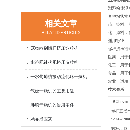
适用物料类
‌潮湿粉体
‌各种粉状
相关文章
药、染料、
RELATED ARTICLES
‌化工原料
适用行业
宠物散剂螺杆挤压造粒机
螺杆挤压造
‌医药‌：
水溶肥针状肥挤压造粒机
‌化工‌：用
‌食品‌：用
一水葡萄糖振动流化床干燥机
‌农业‌：适
技术参考
气流干燥机的主要用途
项目 item
沸腾干燥机的使用条件
螺杆直径
鸡粪反应器
Screw d
螺杆/L:D