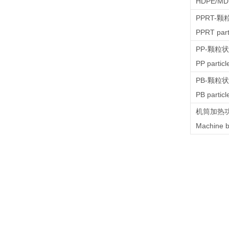
HDPE/MDP
PPRT-颗
PPRT part
PP-颗粒
PP particl
PB-颗粒
PB particl
机筒加热
Machine b