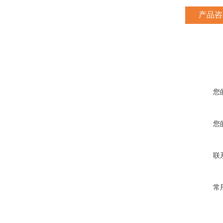
产品咨
您
您
联
常