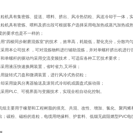
造粒机具有集密炼、提送、喂料、挤出、风冷热切粒、风送冷却于一体，
造粒机具有密炼、喂料及挤出段可根据客户选择采用电加热或蒸汽加热或
度的要求也是不一样的；
采用“四棱同步耐磨混炼室"的技术 ，效率高，耗能低，塑化充分，分散均
置采用本公司技术 ，可对混炼物料进行辅助混炼，并对单螺杆挤出机进行
杆和单螺杆的驱动均采用交流变频技术，可适应各种工艺技术要求；
部采用液压快速换网装置，省时省力,又环保；
采用旋转式刀盘和微调装置，进行风冷式热切粒；
冷却采用旋风分离器输送及滚筒式冷却机或圆盘式振动筛；
统采用PLC、可视界面与变频技术，实现全程自动化控制。
机组主要用于橡塑和工程树脂的填充、共混、改性、增加、氯化、聚丙烯
出；碳粉、磁粉的造粒，电缆用绝缘料、护套料、低烟无卤阻燃型PVC电