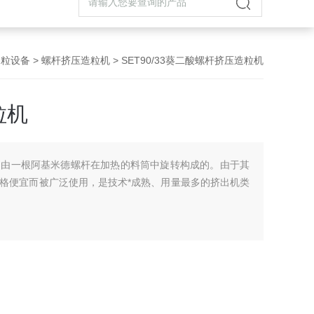
制粒设备
>
螺杆挤压造粒机
> SET90/33葵二酸螺杆挤压造粒机
粒机
是由一根阿基米德螺杆在加热的料筒中旋转构成的。由于其
格便宜而被广泛使用，是技术*成熟、用量最多的挤出机类