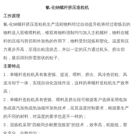
氰-化钠螺杆挤压造粒机
工作原理
氰-化钠螺杆挤压造粒机生产流程物料经过自动提升机将经过密炼后的
物料送入双锥喂料机，锥双将物料强制均匀加入主机螺杆，物料在螺
杆的压缩与剪切和外加热的作用下，物料受到混炼和塑化。温度和压
力逐步升高，呈现出粘流状态，并以一定的压力通过机头、挤出切
粒，最后得到所需形状的粒子。
主要特点
1．单螺杆造粒机具有集密炼、提送、喂料、挤出、风冷热切粒、风
送冷却于一体，实现自动化连续作业，这样的单螺杆造粒机生产效率
高；
2．单螺杆造粒机具有密炼、喂料及挤出段可根据客户选择采用电加
热或蒸汽加热或热油循环加热技术，应其温度控制要求，根据要生产
的不同的材料，对温度的要求也是不一样的；
3．混炼机采用“四棱同步耐磨混炼室"的技术 ，效率高，耗能低，塑
化充分，分散均匀；