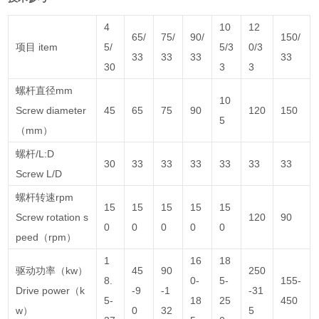
4
10
12
65/
75/
90/
150/
项目 item
5/
5/3
0/3
33
33
33
33
30
3
3
螺杆直径mm
10
Screw diameter
45
65
75
90
120
150
5
（mm）
螺杆/L:D
30
33
33
33
33
33
33
Screw L/D
螺杆转速rpm
15
15
15
15
15
Screw rotation s
120
90
0
0
0
0
0
peed（rpm）
1
16
18
驱动功率（kw）
45
90
250
8.
0-
5-
155-
Drive power（k
-9
-1
-31
5-
18
25
450
w）
0
32
5