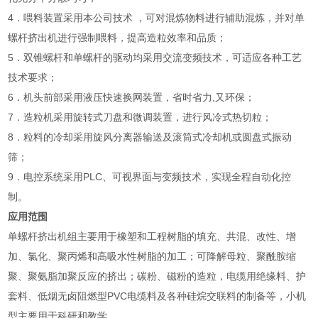
4．喂料装置采用本公司技术 ，可对混炼物料进行辅助混炼，并对单
螺杆挤出机进行强制喂料，提高造粒效率和品质；
5．双锥螺杆和单螺杆的驱动均采用交流变频技术，可适应各种工艺
技术要求；
6．机头前部采用液压快速换网装置，省时省力,又环保；
7．造粒机采用旋转式刀盘和微调装置，进行风冷式热切粒；
8．粒料的冷却采用旋风分离器输送及滚筒式冷却机或圆盘式振动
筛；
9．电控系统采用PLC、可视界面与变频技术，实现全程自动化控
制。
应用范围
单螺杆挤出机组主要用于橡塑和工程树脂的填充、共混、改性、增
加、氯化、聚丙烯和高吸水性树脂的加工；可降解母粒、聚酰胺缩
聚、聚氨脂加聚反应的挤出；碳粉、磁粉的造粒，电缆用绝缘料、护
套料、低烟无卤阻燃型PVC电缆料及各种硅烷交联料的制备等，小机
型主要用于科研和教学。