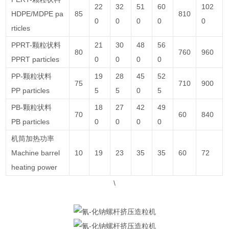
22
32
51
60
102
HDPE/MDPE pa
85
810
0
0
0
0
0
rticles
PPRT-颗粒状料
21
30
48
56
80
760
960
PPRT particles
0
0
0
0
PP-颗粒状料
19
28
45
52
75
710
900
PP particles
5
5
0
5
PB-颗粒状料
18
27
42
49
70
60
840
PB particles
0
0
0
0
机筒加热功率
Machine barrel
10
19
23
35
35
60
72
heating power
\