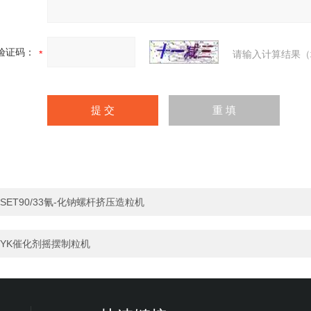
验证码：
请输入计算结果（
SET90/33氰-化钠螺杆挤压造粒机
YK催化剂摇摆制粒机