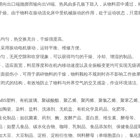
用向出口端抛掷而输向出VI端。热风由多孔板下鼓入，从物料层中通过，
干燥。由于物料在振动流化床中受机械振动的作用，处于运动状态，只需
热均匀，热交换充分，干燥强度高。
是采用振动电机驱动，运转平衡、维修方便。
均匀，无死空隙和吹穿现象，可以获得均匀的干燥、冷却、增湿的制品。
好，适应面宽，料层厚度和在机内移动速度以及全振幅变更均可实现无级
表面损伤小，可用于易碎物料的干燥，物料颗粒不规则时亦不影响工作效
封闭式的结构，有效地防止了物料与外界空气的交叉感染，作业环境清洁
：如ABS塑料、有机玻璃、聚碳酸酯、聚乙烯、聚丙烯、聚氯乙烯、聚苯乙烯
‌：如陶瓷、染料、盐料、洗涤剂、无机盐、有机化学及药品、化肥等‌。
和生化制品‌：如抗菌素、药剂、酶、发酵产品、蛋白质、维生素、酵母等‌。
制品‌：如婴儿食品、碳水化合物、咖啡、乳制品、食品添加剂、保健食品提
‌：如大豆、大豆制品、淀粉、淀粉衍生物、饲料酵母（单细胞蛋白）、氯化