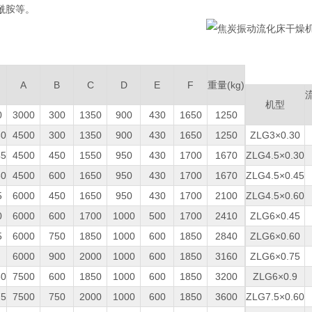
胺等‌。
A
B
C
D
E
F
重量(kg)
机型
0
3000
300
1350
900
430
1650
1250
30
4500
300
1350
900
430
1650
1250
ZLG3×0.30
45
4500
450
1550
950
430
1700
1670
ZLG4.5×0.30
60
4500
600
1650
950
430
1700
1670
ZLG4.5×0.45
5
6000
450
1650
950
430
1700
2100
ZLG4.5×0.60
0
6000
600
1700
1000
500
1700
2410
ZLG6×0.45
5
6000
750
1850
1000
600
1850
2840
ZLG6×0.60
6000
900
2000
1000
600
1850
3160
ZLG6×0.75
60
7500
600
1850
1000
600
1850
3200
ZLG6×0.9
75
7500
750
2000
1000
600
1850
3600
ZLG7.5×0.60