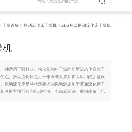
>
干燥设备
>
振动流化床干燥机
> ZLG焦炭振动流化床干燥机
燥机
是一种适用于颗料状、粉末状物料干燥的新型流态化高效干
等优点。振动流化床是近十年逐渐发展并扩大应用的新型设
型。振动流化床是将特定要求的振动源施加于普通流化床干
依其激振方法可分为电动机法、电磁感应法、曲轴或偏心轮