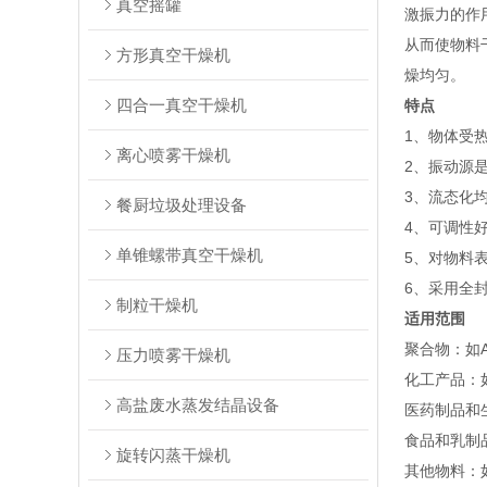
真空摇罐
激振力的作
从而使物料
方形真空干燥机
燥均匀。
四合一真空干燥机
特点
1、物体受
离心喷雾干燥机
2、振动源
3、流态化
餐厨垃圾处理设备
4、可调性
单锥螺带真空干燥机
5、对物料
6、采用全
制粒干燥机
适用范围
‌聚合物‌
压力喷雾干燥机
‌化工产品
高盐废水蒸发结晶设备
‌医药制品
‌食品和乳
旋转闪蒸干燥机
‌其他物料