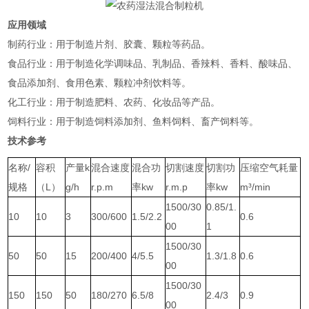
应用领域
‌制药行业‌：用于制造片剂、胶囊、颗粒等药品‌。
‌食品行业‌：用于制造化学调味品、乳制品、香辣料、香料、酸味品、
食品添加剂、食用色素、颗粒冲剂饮料等‌。
‌化工行业‌：用于制造肥料、农药、化妆品等产品‌。
‌饲料行业‌：用于制造饲料添加剂、鱼料饲料、畜产饲料等‌。
技术参考
名称/
容积
产量k
混合速度
混合功
切割速度
切割功
压缩空气耗量
规格
（L）
g/h
r.p.m
率kw
r.m.p
率kw
m³/min
1500/30
0.85/1.
10
10
3
300/600
1.5/2.2
0.6
00
1
1500/30
50
50
15
200/400
4/5.5
1.3/1.8
0.6
00
1500/30
150
150
50
180/270
6.5/8
2.4/3
0.9
00