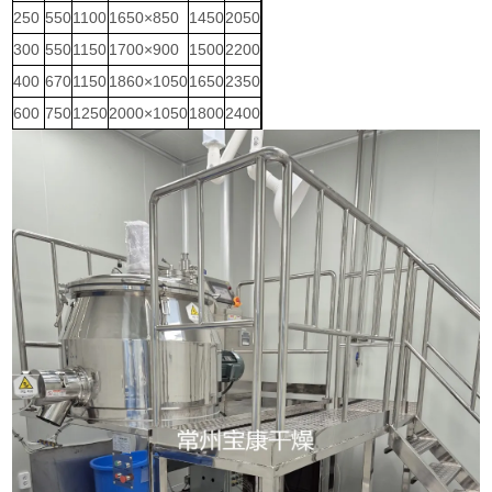
250
550
1100
1650×850
1450
2050
300
550
1150
1700×900
1500
2200
400
670
1150
1860×1050
1650
2350
600
750
1250
2000×1050
1800
2400