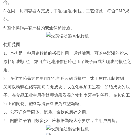
倍。
5.在同一封闭容器内完成，干混-湿混-制粒，工艺缩减，符合GMP规
范。
6.整个操作具有严格的安全保护措施。
使用范围
1、本机是一种用旋转筒的摇摆作用，通过筛网、可以将潮湿的粉末
原料研成颗 粒，亦可广泛地用作粉碎已压了块子而成为现成的颗粒之
用。
2、在化学药品方面用作混合的粉末研成颗粒，烘干后供压制片剂，
又可以粉碎在储存期间而凝成块，或在化学加工过程中所结成块的块
子。在食品工业中用作处理糖果及混合物和麦牙牛乳等品。在其它工
业上如陶瓷、塑料等混合料成为成型颗粒。
3、它不适合于固体、流质、浆状或磨碎之用。
4、网眼筛子的目数多少，应根据颗粒大小要求，由用户自备。