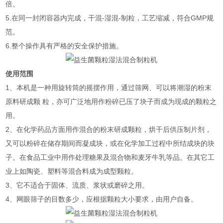
倍。
5.在同一封闭容器内完成，干混-湿混-制粒，工艺缩减，符合GMP规
范。
6.整个操作具有严格的安全保护措施。
使用范围
1、本机是一种用旋转筒的摇摆作用，通过筛网、可以将潮湿的粉末
原料研成颗 粒，亦可广泛地用作粉碎已压了块子而成为现成的颗粒之
用。
2、在化学药品方面用作混合的粉末研成颗粒，烘干后供压制片剂，
又可以粉碎在储存期间而凝成块，或在化学加工过程中所结成块的块
子。在食品工业中用作处理糖果及混合物和麦牙牛乳等品。在其它工
业上如陶瓷、塑料等混合料成为成型颗粒。
3、它不适合于固体、流质、浆状或磨碎之用。
4、网眼筛子的目数多少，应根据颗粒大小要求，由用户自备。