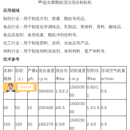
应用领域
‌制药行业‌：用于制造片剂、胶囊、颗粒等药品‌。
‌食品行业‌：用于制造化学调味品、乳制品、香辣料、香料、酸味品、
食品添加剂、食用色素、颗粒冲剂饮料等‌。
‌化工行业‌：用于制造肥料、农药、化妆品等产品‌。
‌饲料行业‌：用于制造饲料添加剂、鱼料饲料、畜产饲料等‌。
技术参考
名称/
容积
产量k
混合速度
混合功
切割速度
切割功
压缩空气耗量
规格
（L）
g/h
r.p.m
率kw
r.m.p
率kw
m³/min
1500/30
0.85/1.
10
10
3
300/600
1.5/2.2
0.6
00
1
1500/30
50
50
15
200/400
4/5.5
1.3/1.8
0.6
00
1500/30
150
150
50
180/270
6.5/8
2.4/3
0.9
00