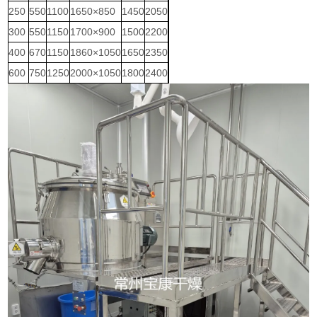
250
550
1100
1650×850
1450
2050
300
550
1150
1700×900
1500
2200
400
670
1150
1860×1050
1650
2350
600
750
1250
2000×1050
1800
2400