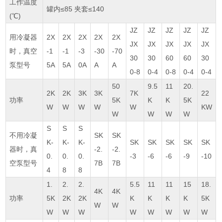
工作温度
罐内≤85 夹套≤140
(℃)
JZ
JZ
JZ
JZ
JZ
用冷凝器
2X
2X
2X
2X
2X
JX
JX
JX
JX
JX
时，真空
-1
-1
-3
-30
-70
30
30
60
60
30
泵型号
5A
5A
0A
A
A
0-8
0-4
0-8
0-4
0-4
50
9.5
11
20.
2K
2K
3K
3K
7K
22
功率
5K
K
K
5K
W
W
W
W
W
KW
W
W
W
W
S
S
S
不用冷凝
SK
SK
K-
K-
K-
SK
SK
SK
SK
SK
器时，真
-2.
-2.
0.
0.
0.
-3
-6
-6
-9
-10
空泵型号
7B
7B
4
8
8
1.
2.
2.
5.5
11
11
15
18.
4K
4K
功率
5K
2K
2K
K
K
K
K
5K
W
W
W
W
W
W
W
W
W
W