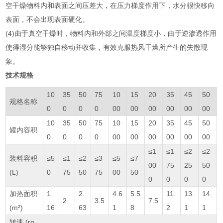
空干燥物料内和表面之间压差大，在压力梯度作用下，水分很快移向
表面，不会出现表面硬化。
(4)由于真空干燥时，物料内和外部之间温度梯度小，由于逆渗透作用
使得湿分能够独自移动并收集，有效克服热风干燥所产生的失散现
象。
技术规格
10
35
50
75
10
15
20
35
45
50
规格名称
0
0
0
0
00
00
00
00
00
00
10
35
50
75
10
15
20
35
45
50
罐内容积
0
0
0
0
00
00
00
00
00
00
≤1
≤1
≤2
≤2
装料容积
≤5
≤1
≤2
≤3
≤5
≤7
00
75
25
50
(L)
0
75
50
75
00
50
0
0
0
0
加热面积
1.
2.
4.6
5.5
11.
13.
14.
2
3.5
7.5
(m²)
16
63
1
8
2
1
1
转速 (rp