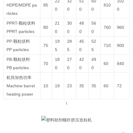
22
32
51
60
102
HDPE/MDPE pa
85
810
0
0
0
0
0
rticles
PPRT-颗粒状料
21
30
48
56
80
760
960
PPRT particles
0
0
0
0
PP-颗粒状料
19
28
45
52
75
710
900
PP particles
5
5
0
5
PB-颗粒状料
18
27
42
49
70
60
840
PB particles
0
0
0
0
机筒加热功率
Machine barrel
10
19
23
35
35
60
72
heating power
\