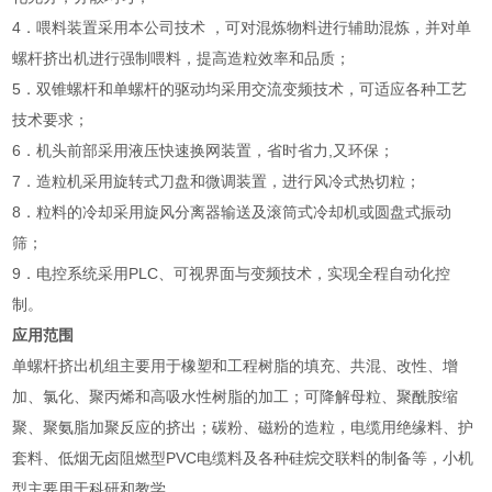
4．喂料装置采用本公司技术 ，可对混炼物料进行辅助混炼，并对单
螺杆挤出机进行强制喂料，提高造粒效率和品质；
5．双锥螺杆和单螺杆的驱动均采用交流变频技术，可适应各种工艺
技术要求；
6．机头前部采用液压快速换网装置，省时省力,又环保；
7．造粒机采用旋转式刀盘和微调装置，进行风冷式热切粒；
8．粒料的冷却采用旋风分离器输送及滚筒式冷却机或圆盘式振动
筛；
9．电控系统采用PLC、可视界面与变频技术，实现全程自动化控
制。
应用范围
单螺杆挤出机组主要用于橡塑和工程树脂的填充、共混、改性、增
加、氯化、聚丙烯和高吸水性树脂的加工；可降解母粒、聚酰胺缩
聚、聚氨脂加聚反应的挤出；碳粉、磁粉的造粒，电缆用绝缘料、护
套料、低烟无卤阻燃型PVC电缆料及各种硅烷交联料的制备等，小机
型主要用于科研和教学。