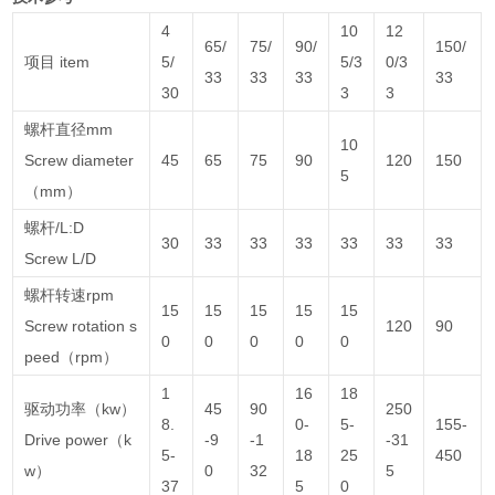
4
10
12
65/
75/
90/
150/
项目 item
5/
5/3
0/3
33
33
33
33
30
3
3
螺杆直径mm
10
Screw diameter
45
65
75
90
120
150
5
（mm）
螺杆/L:D
30
33
33
33
33
33
33
Screw L/D
螺杆转速rpm
15
15
15
15
15
Screw rotation s
120
90
0
0
0
0
0
peed（rpm）
1
16
18
驱动功率（kw）
45
90
250
8.
0-
5-
155-
Drive power（k
-9
-1
-31
5-
18
25
450
w）
0
32
5
37
5
0