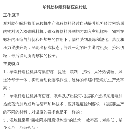
塑料助剂螺杆挤压造粒机
工作原理
塑料助剂螺杆挤压造粒机生产流程物料经过自动提升机将经过密炼后
的物料送入双锥喂料机，锥双将物料强制均匀加入主机螺杆，物料在
螺杆的压缩与剪切和外加热的作用下，物料受到混炼和塑化。温度和
压力逐步升高，呈现出粘流状态，并以一定的压力通过机头、挤出切
粒，最后得到所需形状的粒子。
主要特点
1．单螺杆造粒机具有集密炼、提送、喂料、挤出、风冷热切粒、风
送冷却于一体，实现自动化连续作业，这样的单螺杆造粒机生产效率
高；
2．单螺杆造粒机具有密炼、喂料及挤出段可根据客户选择采用电加
热或蒸汽加热或热油循环加热技术，应其温度控制要求，根据要生产
的不同的材料，对温度的要求也是不一样的；
3．混炼机采用“四棱同步耐磨混炼室"的技术 ，效率高，耗能低，塑
化充分，分散均匀；