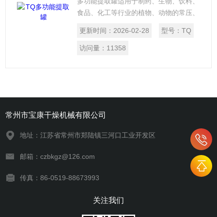
多功能提取罐适用于制药、生物、饮料、
食品、化工等行业的植物、动物的常压、
加压水煎、温浸、热回流、强制循环、渗
更新时间：
2026-02-28
型号：
TQ
漉、芳香油提取及有机溶媒回收等工程操
作，特别是使用动态提取或逆流提取效果
访问量：
11358
更佳，时间短，药液含量高。
常州市宝康干燥机械有限公司
地址：江苏省常州市郑陆镇三河口工业开发区
邮箱：czbkgz@126.com
传真：86-0519-88673993
关注我们