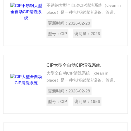
不锈钢大型全自动CIP清洗系统（clean in
place）是一种包括被清洗设备、管道、
CIP清洗机在内的、无须人工操作的清洗
更新时间：
2026-02-28
方式。CIP清洗机有自动控制和手动监控
两种，能在不拆卸不挪动设备管线的情况
型号：
CIP
访问量：
2026
下，根据流体学的分析，利用受控的清洗
液的循环流动，洗净污垢以达到清洁设
备。
CIP大型全自动CIP清洗系统
大型全自动CIP清洗系统（clean in
place）是一种包括被清洗设备、管道、
CIP清洗机在内的、无须人工操作的清洗
更新时间：
2026-02-28
方式。CIP清洗机有自动控制和手动监控
两种，能在不拆卸不挪动设备管线的情况
型号：
CIP
访问量：
1956
下，根据流体学的分析，利用受控的清洗
液的循环流动，洗净污垢以达到清洁设
备。