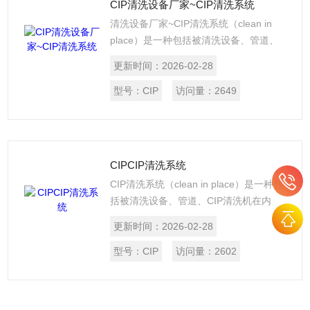
CIP清洗设备厂家~CIP清洗系统
清洗设备厂家~CIP清洗系统（clean in
place）是一种包括被清洗设备、管道、
CIP清洗机在内的、无须人工操作的清洗
更新时间：
2026-02-28
方式。CIP清洗机有自动控制和手动监控
两种，能在不拆卸不挪动设备管线的情况
型号：
CIP
访问量：
2649
下，根据流体学的分析，利用受控的清洗
液的循环流动，洗净污垢以达到清洁设
备。
CIPCIP清洗系统
CIP清洗系统（clean in place）是一种包
括被清洗设备、管道、CIP清洗机在内
的、无须人工操作的清洗方式。CIP清洗
更新时间：
2026-02-28
机有自动控制和手动监控两种，能在不拆
卸不挪动设备管线的情况下，根据流体学
型号：
CIP
访问量：
2602
的分析，利用受控的清洗液的循环流动，
洗净污垢以达到清洁设备。