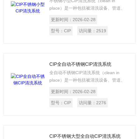
不锈钢小型CIP清洗系统（clean in
place）是一种包括被清洗设备、管道、
CIP清洗机在内的、无须人工操作的清洗
更新时间：
2026-02-28
方式。CIP清洗机有自动控制和手动监控
两种，能在不拆卸不挪动设备管线的情况
型号：
CIP
访问量：
2519
下，根据流体学的分析，利用受控的清洗
液的循环流动，洗净污垢以达到清洁设
备。
CIP全自动不锈钢CIP清洗系统
全自动不锈钢CIP清洗系统（clean in
place）是一种包括被清洗设备、管道、
CIP清洗机在内的、无须人工操作的清洗
更新时间：
2026-02-28
方式。CIP清洗机有自动控制和手动监控
两种，能在不拆卸不挪动设备管线的情况
型号：
CIP
访问量：
2276
下，根据流体学的分析，利用受控的清洗
液的循环流动，洗净污垢以达到清洁设
备。
CIP不锈钢大型全自动CIP清洗系统