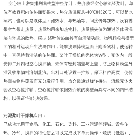
空心轴上密集排列着楔型中空桨叶，热介质经空心轴流经桨叶。单
位有效容积内传热面积很大，热介质温度从-40℃到320℃，可以是水
蒸汽，也可以是液体型：如热水、导热油等。间接传导加热，没有携
带空气带走热量，热量均用来加热物料。热量损失仅为通过器体保温
层向环境的散热。楔型 桨叶传热面具有自清洁功能。物料颗粒与楔型
面的相对运动产生洗刷作用，能够洗刷掉楔型面上附着物料，使运转
中一直保持着清洁的传热面。桨叶干燥机的壳体为W型，壳体内一般
安排二到四根空心搅拌轴。壳体有密封端盖与上盖，防止物料粉尘外
泄及收集物料溶剂蒸汽。出料口处设置一挡扳，保证料位高度，使传
热面被物料覆盖而充分发挥作用。热介质通过旋转接头，流经壳体夹
套及空心搅拌轴，空心搅拌轴依据热介质的类型而具有不同的内部结
构，以保证*的传热效果。
污泥桨叶干燥机
应用：
已成功地用于食品、化工、石化、染料、工业污泥等领域。设备传
热、冷却、搅拌的特性使之可以完成以下单元操作：煅烧（低温）、