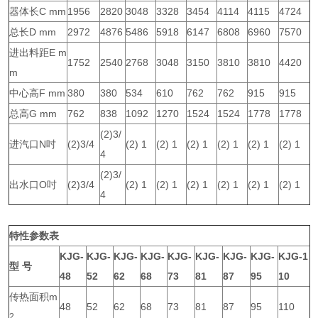
器体长C mm
1956
2820
3048
3328
3454
4114
4115
4724
总长D mm
2972
4876
5486
5918
6147
6808
6960
7570
进出料距E m
1752
2540
2768
3048
3150
3810
3810
4420
m
中心高F mm
380
380
534
610
762
762
915
915
总高G mm
762
838
1092
1270
1524
1524
1778
1778
(2)3/
进汽口N吋
(2)3/4
(2) 1
(2) 1
(2) 1
(2) 1
(2) 1
(2) 1
4
(2)3/
出水口O吋
(2)3/4
(2) 1
(2) 1
(2) 1
(2) 1
(2) 1
(2) 1
4
特性参数表
KJG-
KJG-
KJG-
KJG-
KJG-
KJG-
KJG-
KJG-
KJG-1
型 号
48
52
62
68
73
81
87
95
10
传热面积m
48
52
62
68
73
81
87
95
110
2