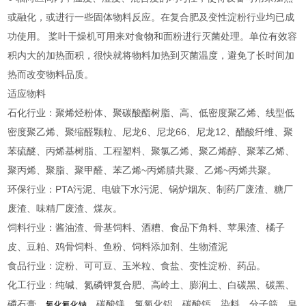
或融化，或进行一些固体物料反应。在复合肥及变性淀粉行业均已成
功使用。 桨叶干燥机可用来对食物和面粉进行灭菌处理。单位有效容
积内大的加热面积，很快就将物料加热到灭菌温度，避免了长时间加
热而改变物料品质。
适应物料
石化行业：聚烯烃粉体、聚碳酸酯树脂、高、低密度聚乙烯、线型低
密度聚乙烯、聚缩醛颗粒、尼龙6、尼龙66、尼龙12、醋酸纤维、聚
苯硫醚、丙烯基树脂、工程塑料、聚氯乙烯、聚乙烯醇、聚苯乙烯、
聚丙烯、聚脂、聚甲醛、苯乙烯~丙烯腈共聚、乙烯~丙烯共聚。
环保行业：PTA污泥、电镀下水污泥、锅炉烟灰、制药厂废渣、糖厂
废渣、味精厂废渣、煤灰。
饲料行业：酱油渣、骨基饲料、酒糟、食品下角料、苹果渣、橘子
皮、豆粕、鸡骨饲料、鱼粉、饲料添加剂、生物渣泥
食品行业：淀粉、可可豆、玉米粒、食盐、变性淀粉、药品。
化工行业：纯碱、氮磷钾复合肥、高岭土、膨润土、白碳黑、碳黑、
磷石膏、
、碳酸镁、氢氧化铝、碳酸钙、染料、分子筛、皂
氧化氟化钠