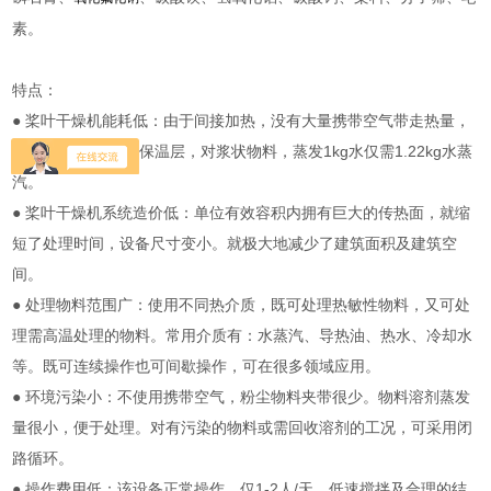
素。
特点：
● 桨叶干燥机能耗低：由于间接加热，没有大量携带空气带走热量，
干燥器外壁又设置 保温层，对浆状物料，蒸发1kg水仅需1.22kg水蒸
汽。
● 桨叶干燥机系统造价低：单位有效容积内拥有巨大的传热面，就缩
短了处理时间，设备尺寸变小。就极大地减少了建筑面积及建筑空
间。
● 处理物料范围广：使用不同热介质，既可处理热敏性物料，又可处
理需高温处理的物料。常用介质有：水蒸汽、导热油、热水、冷却水
等。既可连续操作也可间歇操作，可在很多领域应用。
● 环境污染小：不使用携带空气，粉尘物料夹带很少。物料溶剂蒸发
量很小，便于处理。对有污染的物料或需回收溶剂的工况，可采用闭
路循环。
● 操作费用低：该设备正常操作，仅1-2人/天。低速搅拌及合理的结