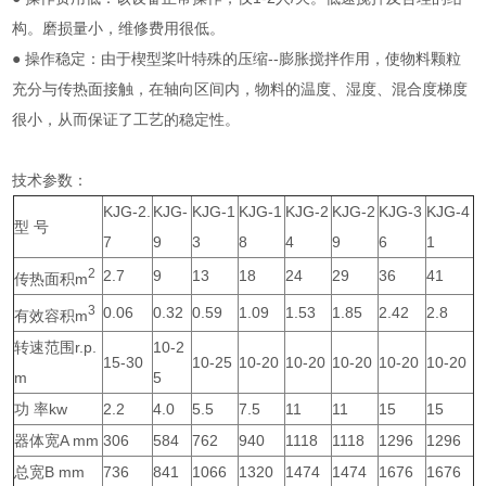
构。磨损量小，维修费用很低。
● 操作稳定：由于楔型桨叶特殊的压缩--膨胀搅拌作用，使物料颗粒
充分与传热面接触，在轴向区间内，物料的温度、湿度、混合度梯度
很小，从而保证了工艺的稳定性。
技术参数：
KJG-2.
KJG-
KJG-1
KJG-1
KJG-2
KJG-2
KJG-3
KJG-4
型 号
7
9
3
8
4
9
6
1
2
2.7
9
13
18
24
29
36
41
传热面积m
3
0.06
0.32
0.59
1.09
1.53
1.85
2.42
2.8
有效容积m
转速范围r.p.
10-2
15-30
10-25
10-20
10-20
10-20
10-20
10-20
m
5
功 率kw
2.2
4.0
5.5
7.5
11
11
15
15
器体宽A mm
306
584
762
940
1118
1118
1296
1296
总宽B mm
736
841
1066
1320
1474
1474
1676
1676