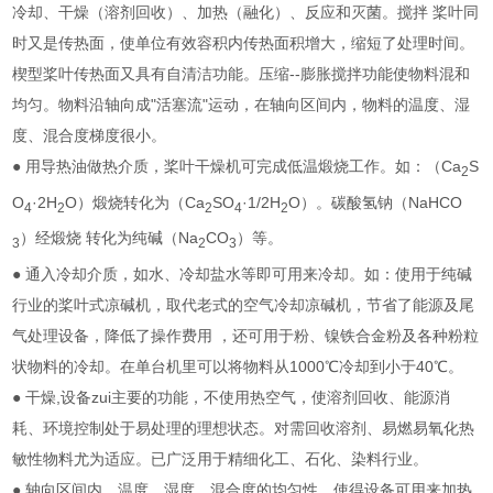
冷却、干燥（溶剂回收）、加热（融化）、反应和灭菌。搅拌 桨叶同
时又是传热面，使单位有效容积内传热面积增大，缩短了处理时间。
楔型桨叶传热面又具有自清洁功能。压缩--膨胀搅拌功能使物料混和
均匀。物料沿轴向成"活塞流"运动，在轴向区间内，物料的温度、湿
度、混合度梯度很小。
● 用导热油做热介质，桨叶干燥机可完成低温煅烧工作。如：（Ca
S
2
O
·2H
O）煅烧转化为（Ca
SO
·1/2H
O）。碳酸氢钠（NaHCO
4
2
2
4
2
）经煅烧 转化为纯碱（Na
CO
）等。
3
2
3
● 通入冷却介质，如水、冷却盐水等即可用来冷却。如：使用于纯碱
行业的桨叶式凉碱机，取代老式的空气冷却凉碱机，节省了能源及尾
气处理设备，降低了操作费用 ，还可用于粉、镍铁合金粉及各种粉粒
状物料的冷却。在单台机里可以将物料从1000℃冷却到小于40℃。
● 干燥,设备zui主要的功能，不使用热空气，使溶剂回收、能源消
耗、环境控制处于易处理的理想状态。对需回收溶剂、易燃易氧化热
敏性物料尤为适应。已广泛用于精细化工、石化、染料行业。
● 轴向区间内，温度、湿度、混合度的均匀性，使得设备可用来加热