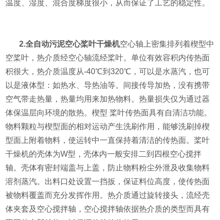
温度、湿度、混合度梯度很小，从而保证了工艺的稳定性。
2.全自动污泥空心桨叶干燥机
空心轴上密集排列着楔型中
空桨叶，热介质经空心轴流经桨叶。单位有效容积内传热面
积很大，热介质温度从-40℃到320℃，可以是水蒸汽，也可
以是液体型：如热水、导热油等。间接传导加热，没有携带
空气带走热量，热量均用来加热物料。热量损失仅为通过器
体保温层向环境的散热。楔型 桨叶传热面具有自清洁功能。
物料颗粒与楔型面的相对运动产生洗刷作用，能够洗刷掉楔
型面上附着物料，使运转中一直保持着清洁的传热面。桨叶
干燥机的壳体为W型，壳体内一般安排二到四根空心搅拌
轴。壳体有密封端盖与上盖，防止物料粉尘外泄及收集物料
溶剂蒸汽。出料口处设置一挡扳，保证料位高度，使传热面
被物料覆盖而充分发挥作用。热介质通过旋转接头，流经壳
体夹套及空心搅拌轴，空心搅拌轴依据热介质的类型而具有