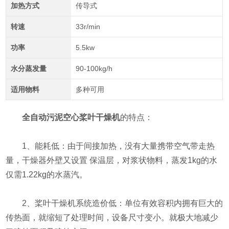
加热方式
传导式
转速
33r/min
功率
5.5kw
水分蒸发量
90-100kg/h
适用物料
多种可用
全自动污泥空心桨叶干燥机
的特点：
1、能耗低：由于间接加热，没有大量携带空气带走热
量，干燥器外壁又设置 保温层，对浆状物料，蒸发1kg的水
仅需1.22kg的水蒸汽。
2、桨叶干燥机系统造价低：单位有效容积内拥有巨大的
传热面，就缩短了处理时间，设备尺寸变小。就极大地减少