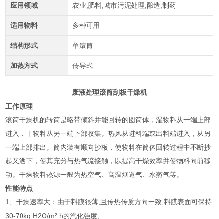
应用领域
农业,肥料,城市污泥处理,酿造,制药
适用物料
多种可用
结构形式
单滚筒
加热方式
传导式
废液处理滚筒刮板干燥机
工作原理
滚筒干燥机的转筒是略带倾斜并能回转的圆筒体，湿物料从一端上部
进入，干物料从另一端下部收集。热风从进料端或出料端进入，从另
一端上部排出。筒内装有顺向抄板，使物料在筒体回转过程中不断抄
起又洒下，使其充分与热气流接触，以提高干燥效率并使物料向前移
动。干燥物料热源一般为热空气、高温烟道气、水蒸气等。
性能特点
1、干燥速率大：由于料膜很薄,且传热传质方向一致,料膜表面可保持
30-70kg.H2O/m².h的汽化强度;