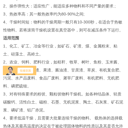
2、操作弹性大：适应性广，能适应多种物料和不同产量的要求.;
3、热效率高：其一般热效率约为80-90%之间;
4、干燥时间短：物料的干燥周期一般只有10-300秒，在适合于热敏
性物料。若将滚筒干燥机设置在真空器中，则可在减压条件下运行。
适用范围
1、化工、矿工、冶金等行业，如矿石、矿渣、煤、金属粉末、粘
土、硅藻土、高岭土。
2、农业、饲料、肥料行业，如秸秆、牧草、树叶、鱼粉、玉米酱、
淀粉渣、酒糟、药渣、果渣、酱油渣、甘蔗渣、草炭、有机复合肥、
污泥、水产品废料、食品厂废料、屠宰厂废料、有机肥料、无机肥
料、磷肥硫铵。
3、对有特殊要求的粉状、颗粒状物料干燥机。如各种结晶体、轻质
碳酸钙、活性白土、磁粉、石墨、无机泥浆、陶土、石灰浆、矿石泥
浆、磷矿渣、铝厂赤泥。
4、要求低温干燥，且需要大批量连续干燥的物料。 载热体的选择载
热体及其最高温度的决定在于被处理固体物料的性质以及其是否允许