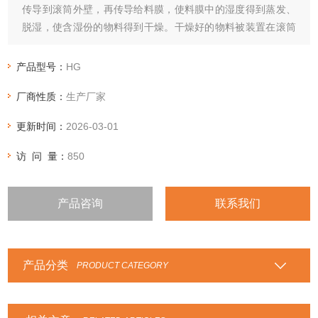
传导到滚筒外壁，再传导给料膜，使料膜中的湿度得到蒸发、
脱湿，使含湿份的物料得到干燥。干燥好的物料被装置在滚筒
表面的刮刀铲离滚筒，到置于刮刀下方的螺旋输送器，通过螺
旋输送器再将干物料集中、包装。
产品型号：
HG
厂商性质：
生产厂家
更新时间：
2026-03-01
访 问 量：
850
产品咨询
联系我们
产品分类
PRODUCT CATEGORY