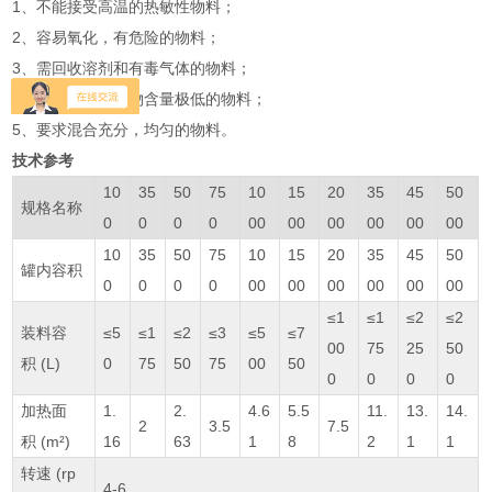
1、不能接受高温的热敏性物料；
2、容易氧化，有危险的物料；
3、需回收溶剂和有毒气体的物料；
4、要求残留挥发物含量极低的物料；
5、要求混合充分，均匀的物料。
技术参考
10
35
50
75
10
15
20
35
45
50
规格名称
0
0
0
0
00
00
00
00
00
00
10
35
50
75
10
15
20
35
45
50
罐内容积
0
0
0
0
00
00
00
00
00
00
≤1
≤1
≤2
≤2
装料容
≤5
≤1
≤2
≤3
≤5
≤7
00
75
25
50
积 (L)
0
75
50
75
00
50
0
0
0
0
加热面
1.
2.
4.6
5.5
11.
13.
14.
2
3.5
7.5
积 (m²)
16
63
1
8
2
1
1
转速 (rp
4-6