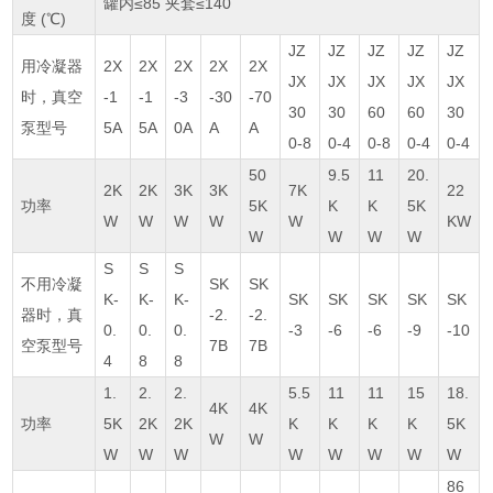
罐内≤85 夹套≤140
度 (℃)
JZ
JZ
JZ
JZ
JZ
用冷凝器
2X
2X
2X
2X
2X
JX
JX
JX
JX
JX
时，真空
-1
-1
-3
-30
-70
30
30
60
60
30
泵型号
5A
5A
0A
A
A
0-8
0-4
0-8
0-4
0-4
50
9.5
11
20.
2K
2K
3K
3K
7K
22
功率
5K
K
K
5K
W
W
W
W
W
KW
W
W
W
W
S
S
S
不用冷凝
SK
SK
K-
K-
K-
SK
SK
SK
SK
SK
器时，真
-2.
-2.
0.
0.
0.
-3
-6
-6
-9
-10
空泵型号
7B
7B
4
8
8
1.
2.
2.
5.5
11
11
15
18.
4K
4K
功率
5K
2K
2K
K
K
K
K
5K
W
W
W
W
W
W
W
W
W
W
86