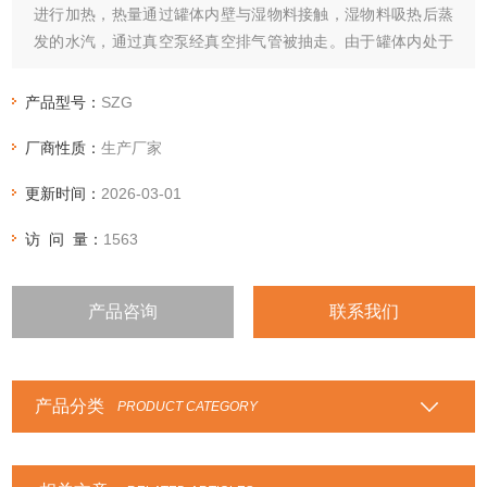
进行加热，热量通过罐体内壁与湿物料接触，湿物料吸热后蒸
发的水汽，通过真空泵经真空排气管被抽走。由于罐体内处于
真空状态，且罐体的回转使物料不断的上下内外翻动，故加快
了物料的干燥速度，提高干燥效率，达到均匀干燥的目的。
产品型号：
SZG
厂商性质：
生产厂家
更新时间：
2026-03-01
访 问 量：
1563
产品咨询
联系我们
产品分类
PRODUCT CATEGORY