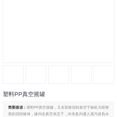
塑料PP真空摇罐
简要描述：
塑料PP真空摇罐，又名双锥回转真空干燥机为双锥
形的回转罐体，罐内在真空状态下，向夹套内通入蒸汽或热水