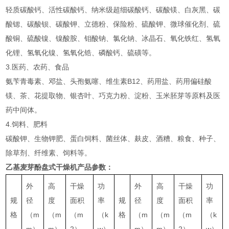
轻质碳酸钙、活性碳酸钙、纳米级超细碳酸钙、碳酸镁、白灰黑、碳
酸锶、碳酸钡、碳酸钾、立德粉、保险粉、硫酸钾、微球催化剂、硫
酸铜、硫酸镍、镍酸胺、钼酸钠、氯化钠、冰晶石、氧化铁红、氢氧
化锂、氢氧化镍、氢氧化锆、磷酸钙、硫磺等。
3.医药、农药、食品
氨苄青毒素、邓盐、头孢氨噻、维生素B12、药用盐、药用偏硅酸
镁、茶、花提取物、银杏叶、巧克力粉、淀粉、玉米胚芽等原料及医
药中间体。
4.饲料、肥料
碳酸钾、生物钾肥、蛋白饲料、菌丝体、麸皮、酒糟、粮食、种子、
除草剂、纤维素、饲料等。
乙基麦芽酚盘式干燥机
产品参数：
外
高
干燥
功
外
高
干燥
功
规
径
度
面积
率
规
径
度
面积
率
格
（m
（m
（m
（k
格
（m
（m
（m
（k
m）
m）
2）
w）
m）
m）
2）
w）