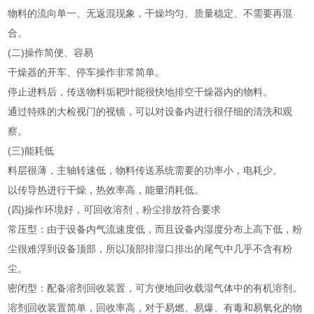
物料的流向单一、无返混现象，干燥均匀、质量稳定、不需要再混
合。
(二)操作简便、容易
干燥器的开车、停车操作非常简单。
停止进料后，传送物料垢耙叶能很快地排空干燥器内的物料。
通过特殊的大检视门的视镜，可以对设备内进行很仔细的清洗和观
察。
(三)能耗低
料层很薄，主轴转速低，物料传送系统需要的功率小，电耗少。
以传导热进行干燥，热效率高，能量消耗低。
(四)操作环境好，可回收溶剂，粉尘排放符合要求
常压型：由于设备内气流速度低，而且设备内湿度分布上高下低，粉
尘很难浮到设备顶部，所以顶部排湿口排出的尾气中几乎不含有粉
尘。
密闭型：配备溶剂回收装置，可方便地回收载湿气体中的有机溶剂。
溶剂回收装置简单，回收率高，对于易燃、易爆、有毒和易氧化的物