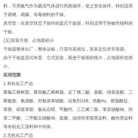
料，可用氮气作为载湿气体进行闭路循环，使之安全操作。特别适用
于易燃、易爆、有毒物料的干燥。
真空型：在真空状态下操作的盘式干燥器，特别适用于热敏性物料的
干燥。
(五)安装方便、占地面积小
干燥器整体出厂，整体运输，只需吊装就位，安装定位非常容易。
由于干燥盘层式布置、立式安装，既使干燥面积很大，占地面积也很
小。
应用范围
1.有机化工产品
聚氯乙烯树脂、聚四氟乙烯树脂、反丁烯二酸、蒽醌、硝基蒽醌、三
聚氰胺、氰尿酸、对氨基苯磺酸、抗氧剂168、色酚As、硬脂酸盐、
苯胺、硝基苯胺、氯化石蜡、甲酸钙、三乙烯二胺、苯亚磺酸钠、间
苯二甲酸、二甲酯五磺酸钠、硫脲、油溶性苯胺黑染料、酸性黑染料
等有机化工原料和中间体。
2.无机化工产品