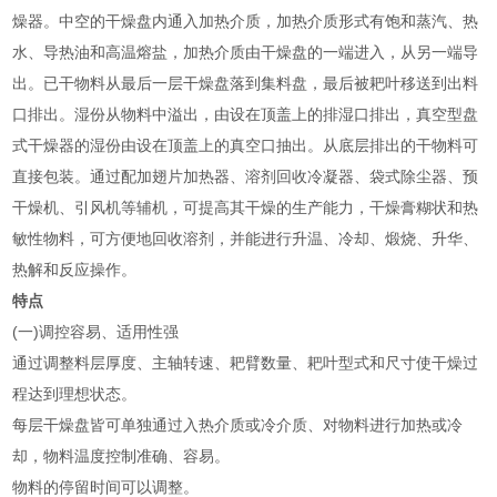
燥器。中空的干燥盘内通入加热介质，加热介质形式有饱和蒸汽、热
水、导热油和高温熔盐，加热介质由干燥盘的一端进入，从另一端导
出。已干物料从最后一层干燥盘落到集料盘，最后被耙叶移送到出料
口排出。湿份从物料中溢出，由设在顶盖上的排湿口排出，真空型盘
式干燥器的湿份由设在顶盖上的真空口抽出。从底层排出的干物料可
直接包装。通过配加翅片加热器、溶剂回收冷凝器、袋式除尘器、预
干燥机、引风机等辅机，可提高其干燥的生产能力，干燥膏糊状和热
敏性物料，可方便地回收溶剂，并能进行升温、冷却、煅烧、升华、
热解和反应操作。
特点
(一)调控容易、适用性强
通过调整料层厚度、主轴转速、耙臂数量、耙叶型式和尺寸使干燥过
程达到理想状态。
每层干燥盘皆可单独通过入热介质或冷介质、对物料进行加热或冷
却，物料温度控制准确、容易。
物料的停留时间可以调整。