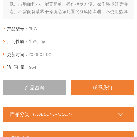
低、占地面积小、配置简单、操作控制方便、操作环境好等特
点。不需配备喷雾干燥所必须配置的旋风除尘器，不使用热风
作为加热介质，因此，不会发生因热风和粉尘分离不好随尾气
夹带造成的产品损失。盘式连续干燥机广泛适用于化工，医
产品型号：
PLG
药，农药，食品、饲料、农副产品加工等行业的干燥作业。
厂商性质：
生产厂家
更新时间：
2026-03-02
访 问 量：
964
产品咨询
联系我们
产品分类
PRODUCT CATEGORY