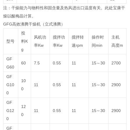
注：干燥能力与物料性和固含量及热风进出口温度有关。此处宝康干
燥以酸梅晶计算。
GFG高效沸腾干燥机（立式沸腾）
投
风机功
搅拌功
搅拌转
操作时
主机
型号
料K
率Kw
率Kw
速rpm
间min
高度m
g
GF
60
7.5
0.55
11
15～30
2700
G60
GF
10
G10
11
0.55
11
15～30
2900
0
0
GF
12
G12
11
0.55
11
15～30
2900
0
0
GF