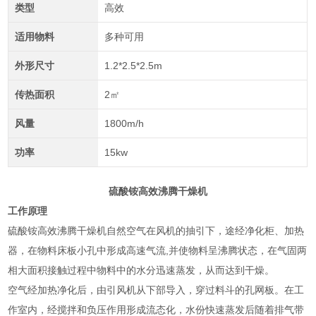
类型
高效
适用物料
多种可用
外形尺寸
1.2*2.5*2.5m
传热面积
2㎡
风量
1800m/h
功率
15kw
硫酸铵高效沸腾干燥机
工作原理
硫酸铵高效沸腾干燥机自然空气在风机的抽引下，途经净化柜、加热
器，在物料床板小孔中形成高速气流,并使物料呈沸腾状态，在气固两
相大面积接触过程中物料中的水分迅速蒸发，从而达到干燥。
空气经加热净化后，由引风机从下部导入，穿过料斗的孔网板。在工
作室内，经搅拌和负压作用形成流态化，水份快速蒸发后随着排气带