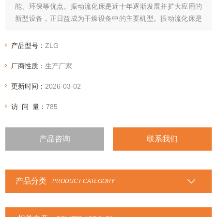
能、环保等优点。振动流化床是近十年逐渐发展并扩大应用的
新型设备，正日益成为干燥设备中的主要机型。振动流化床是
将特定要求的振动源施加于普通流化床干燥机上的新型干燥装
置。这个振动源依其激振方法可分为电动机法、电磁感应法、
产品型号：
ZLG
曲轴或偏心轮法、气动或液压法等。
厂商性质：
生产厂家
更新时间：
2026-03-02
访 问 量：
785
产品咨询
联系我们
产品分类
PRODUCT CATEGORY