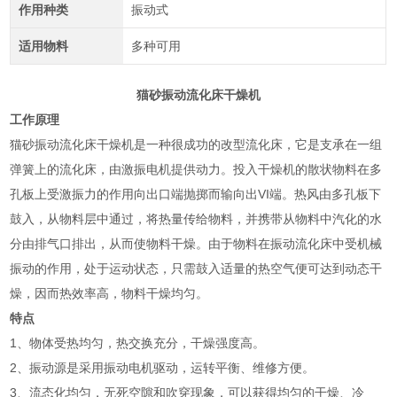
作用种类
振动式
适用物料
多种可用
猫砂振动流化床干燥机
工作原理
猫砂振动流化床干燥机是一种很成功的改型流化床，它是支承在一组
弹簧上的流化床，由激振电机提供动力。投入干燥机的散状物料在多
孔板上受激振力的作用向出口端抛掷而输向出VI端。热风由多孔板下
鼓入，从物料层中通过，将热量传给物料，并携带从物料中汽化的水
分由排气口排出，从而使物料干燥。由于物料在振动流化床中受机械
振动的作用，处于运动状态，只需鼓入适量的热空气便可达到动态干
燥，因而热效率高，物料干燥均匀。
特点
1、物体受热均匀，热交换充分，干燥强度高。
2、振动源是采用振动电机驱动，运转平衡、维修方便。
3、流态化均匀，无死空隙和吹穿现象，可以获得均匀的干燥、冷