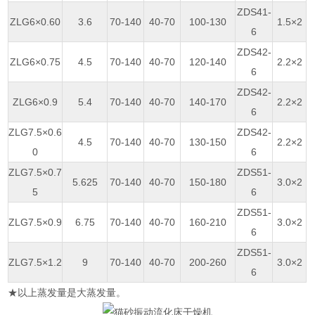
ZDS41-
ZLG6×0.60
3.6
70-140
40-70
100-130
1.5×2
6
ZDS42-
ZLG6×0.75
4.5
70-140
40-70
120-140
2.2×2
6
ZDS42-
ZLG6×0.9
5.4
70-140
40-70
140-170
2.2×2
6
ZLG7.5×0.6
ZDS42-
4.5
70-140
40-70
130-150
2.2×2
0
6
ZLG7.5×0.7
ZDS51-
5.625
70-140
40-70
150-180
3.0×2
5
6
ZDS51-
ZLG7.5×0.9
6.75
70-140
40-70
160-210
3.0×2
6
ZDS51-
ZLG7.5×1.2
9
70-140
40-70
200-260
3.0×2
6
★以上蒸发量是大蒸发量。