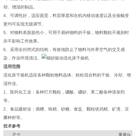
却、增湿的制品。
4、可调性好，适应面宽，料层厚度和在机内移动速度以及全振幅变
更均可实现无级调节。
5、对物料表面损伤小，可用于易碎物料的干燥，物料颗粒不规则时
亦不影响工作效果。
6、采用全封闭式的结构，有效地防止了物料与外界空气的交叉感
染，作业环境清洁。
适用范围
流化床干燥机适应各种颗粒物料晶体、粉粒混合料的干燥、冷却、增
湿作业。
1、医药化工业：各种打片颗粒，硼酸、硼砂、苯二酚各种添加剂
等。
2、食品建材业：酒糟、味精、砂糖、食盐、颗粒状鸡精、矿渣、豆
瓣种籽等。
技术参考
尺寸
重量(k