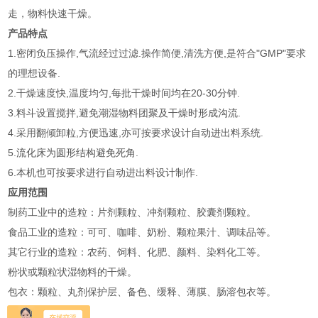
走，物料快速干燥。
产品特点
1.密闭负压操作,气流经过过滤.操作简便,清洗方便,是符合"GMP"要求
的理想设备.
2.干燥速度快,温度均匀,每批干燥时间均在20-30分钟.
3.料斗设置搅拌,避免潮湿物料团聚及干燥时形成沟流.
4.采用翻倾卸粒,方便迅速,亦可按要求设计自动进出料系统.
5.流化床为圆形结构避免死角.
6.本机也可按要求进行自动进出料设计制作.
应用范围
制药工业中的造粒：片剂颗粒、冲剂颗粒、胶囊剂颗粒。
食品工业的造粒：可可、咖啡、奶粉、颗粒果汁、调味品等。
其它行业的造粒：农药、饲料、化肥、颜料、染料化工等。
粉状或颗粒状湿物料的干燥。
包衣：颗粒、丸剂保护层、备色、缓释、薄膜、肠溶包衣等。
技术参数