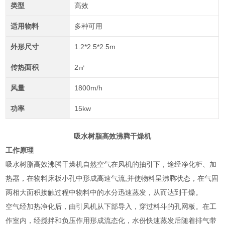
类型
高效
适用物料
多种可用
外形尺寸
1.2*2.5*2.5m
传热面积
2㎡
风量
1800m/h
功率
15kw
吸水树脂高效沸腾干燥机
工作原理
吸水树脂高效沸腾干燥机自然空气在风机的抽引下，途经净化柜、加
热器，在物料床板小孔中形成高速气流,并使物料呈沸腾状态，在气固
两相大面积接触过程中物料中的水分迅速蒸发，从而达到干燥。
空气经加热净化后，由引风机从下部导入，穿过料斗的孔网板。在工
作室内，经搅拌和负压作用形成流态化，水份快速蒸发后随着排气带