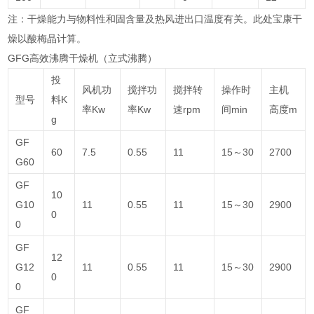
注：干燥能力与物料性和固含量及热风进出口温度有关。此处宝康干
燥以酸梅晶计算。
GFG高效沸腾干燥机（立式沸腾）
投
风机功
搅拌功
搅拌转
操作时
主机
型号
料K
率Kw
率Kw
速rpm
间min
高度m
g
GF
60
7.5
0.55
11
15～30
2700
G60
GF
10
G10
11
0.55
11
15～30
2900
0
0
GF
12
G12
11
0.55
11
15～30
2900
0
0
GF