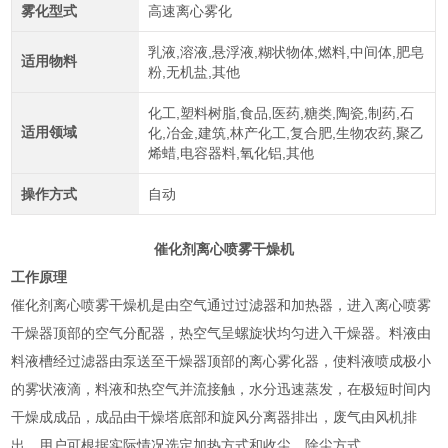
雾化型式
高速离心雾化
乳液,溶液,悬浮液,糊状物体,燃料,中间体,肥皂
适用物料
粉,无机盐,其他
化工,塑料树脂,食品,医药,糖类,陶瓷,制药,石
适用领域
化,冶金,建筑,林产化工,复合肥,生物农药,聚乙
烯蜡,电容器料,氧化铝,其他
操作方式
自动
催化剂离心喷雾干燥机
工作原理
催化剂离心喷雾干燥机是由空气通过过滤器和加热器，进入离心喷雾
干燥器顶部的空气分配器，热空气呈螺旋状均匀进入干燥器。料液由
料液槽经过滤器由泵送至干燥器顶部的离心雾化器，使料液喷成极小
的雾状液滴，料液和热空气并流接触，水分迅速蒸发，在极短时间内
干燥成成品，成品由干燥塔底部和旋风分离器排出，废气由风机排
出。用户可根据实际情况选定加热方式和收尘、除尘方式。