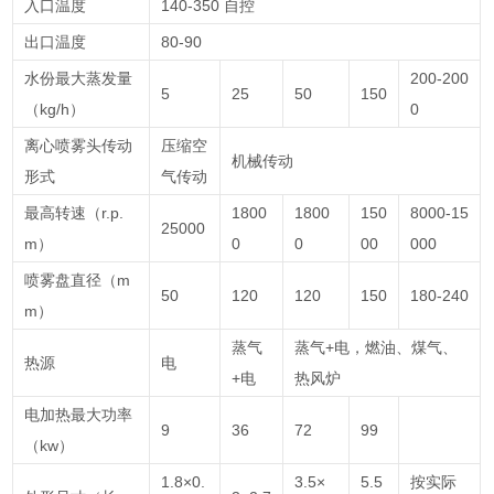
入口温度
140-350 自控
出口温度
80-90
水份最大蒸发量
200-200
5
25
50
150
（kg/h）
0
离心喷雾头传动
压缩空
机械传动
形式
气传动
最高转速（r.p.
1800
1800
150
8000-15
25000
m）
0
0
00
000
喷雾盘直径（m
50
120
120
150
180-240
m）
蒸气
蒸气+电，燃油、煤气、
热源
电
+电
热风炉
电加热最大功率
9
36
72
99
（kw）
1.8×0.
3.5×
5.5
按实际