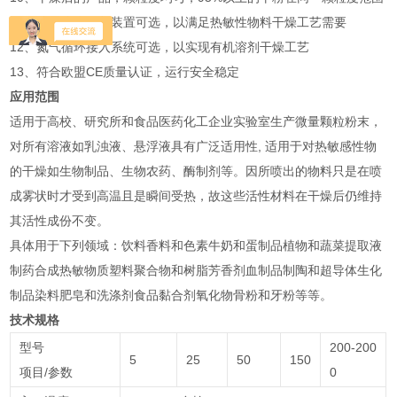
11、喷雾头水冷却装置可选，以满足热敏性物料干燥工艺需要
12、氮气循环接入系统可选，以实现有机溶剂干燥工艺
13、符合欧盟CE质量认证，运行安全稳定
应用范围
适用于高校、研究所和食品医药化工企业实验室生产微量颗粒粉末，
对所有溶液如乳浊液、悬浮液具有广泛适用性, 适用于对热敏感性物
的干燥如生物制品、生物农药、酶制剂等。因所喷出的物料只是在喷
成雾状时才受到高温且是瞬间受热，故这些活性材料在干燥后仍维持
其活性成份不变。
具体用于下列领域：饮料香料和色素牛奶和蛋制品植物和蔬菜提取液
制药合成热敏物质塑料聚合物和树脂芳香剂血制品制陶和超导体生化
制品染料肥皂和洗涤剂食品黏合剂氧化物骨粉和牙粉等等。
技术规格
型号
200-200
5
25
50
150
项目/参数
0