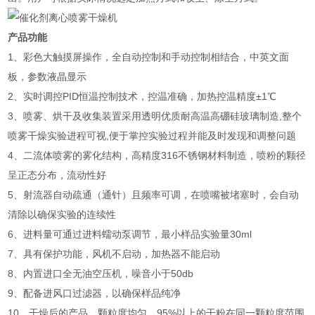
产品功能
1、彩色大触摸屏操作，全自动控制和手动控制相结合，中英文面
板，参数液晶显示
2、实时调控PID恒温控制技术，控温准确，加热控温精度±1℃
3、喷雾、烘干及收集装置采用透明优质耐高温高硼硅玻璃制造,整个
喷雾干燥实验进程可视,便于掌控实验过程并能及时发现和调整问题
4、二流体喷雾的雾化结构，高精度316不锈钢材料制造，喷粉的颗径
呈正态分布，流动性好
5、射流器自动疏通（通针）且频率可调，在喷嘴被堵塞时，会自动
清除以确保实验的连续性
6、进料量可通过进料蠕动泵调节，最小样品实验量30ml
7、具有保护功能，风机不启动，加热器不能启动
8、内置进口全无油空压机，噪音小于50db
9、配备进风口过滤器，以确保样品纯净
10、干燥后的产品，颗粒度均匀，95%以上的干粉在同一颗粒度范围