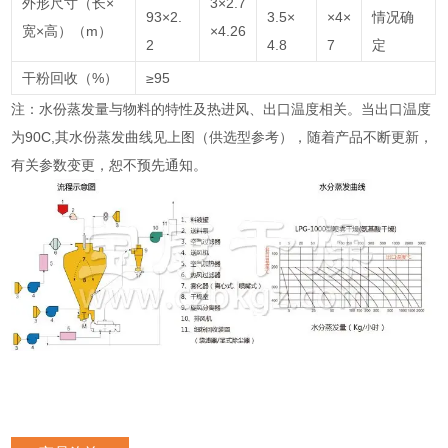
外形尺寸（长×
3×2.7
93×2.
3.5×
×4×
情况确
宽×高）（m）
×4.26
2
4.8
7
定
干粉回收（%）
≥95
注：水份蒸发量与物料的特性及热进风、出口温度相关。当出口温度
为90C,其水份蒸发曲线见上图（供选型参考），随着产品不断更新，
有关参数变更，恕不预先通知。